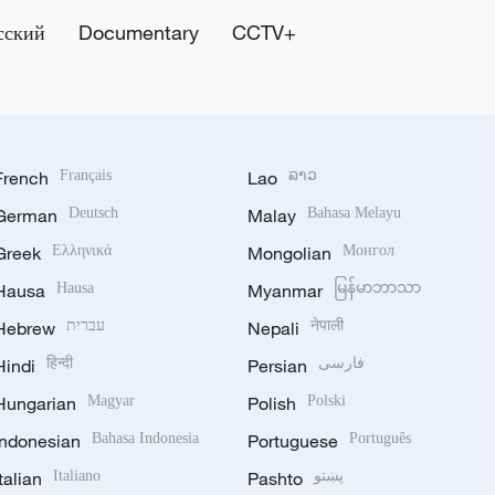
сский
Documentary
CCTV+
French
Français
Lao
ລາວ
German
Deutsch
Malay
Bahasa Melayu
Greek
Ελληνικά
Mongolian
Монгол
Hausa
Hausa
Myanmar
မြန်မာဘာသာ
Hebrew
עברית
Nepali
नेपाली
Hindi
हिन्दी
Persian
فارسی
Hungarian
Magyar
Polish
Polski
Indonesian
Bahasa Indonesia
Portuguese
Português
Italian
Italiano
Pashto
پښتو