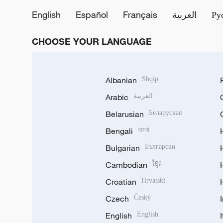
English
Español
Français
العربية
Ру
CHOOSE YOUR LANGUAGE
Albanian
Shqip
Arabic
العربية
Belarusian
Беларуская
Bengali
বাংলা
Bulgarian
Български
Cambodian
ខ្មែរ
Croatian
Hrvatski
Czech
Český
English
English