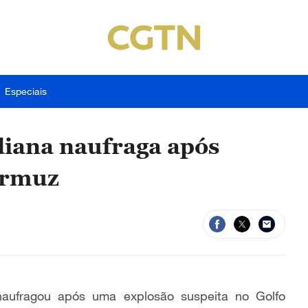
Especiais
diana naufraga após
Ormuz
naufragou após uma explosão suspeita no Golfo