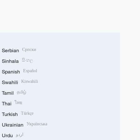
Serbian
Српски
Sinhala
සිංහල
Spanish
Español
Swahili
Kiswahili
Tamil
தமிழ்
Thai
ไทย
Turkish
Türkçe
Ukrainian
Українська
Urdu
اردو