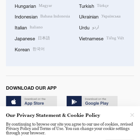
Magyar
Türkçe
Hungarian
Turkish
Bahasa Indonesia
Українська
Indonesian
Ukrainian
Italiano
اردو
Italian
Urdu
日本語
Tiếng Việt
Japanese
Vietnamese
한국어
Korean
DOWNLOAD OUR APP
Our Privacy Statement & Cookie Policy
By continuing to browse our site you agree to our use of cookies, revised
Privacy Policy and Terms of Use. You can change your cookie settings
through your browser.
© China Radio International.CRI. All Rights Reserved. 16A