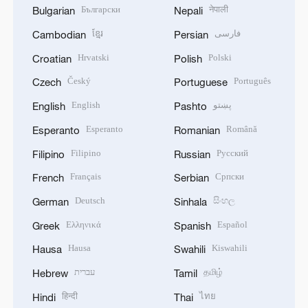
Български
नेपाली
Bulgarian
Nepali
ខ្មែរ
فارسی
Cambodian
Persian
Hrvatski
Polski
Croatian
Polish
Český
Português
Czech
Portuguese
English
پښتو
English
Pashto
Esperanto
Română
Esperanto
Romanian
Filipino
Русский
Filipino
Russian
Français
Српски
French
Serbian
Deutsch
සිංහල
German
Sinhala
Ελληνικά
Español
Greek
Spanish
Hausa
Kiswahili
Hausa
Swahili
עברית
தமிழ்
Hebrew
Tamil
हिन्दी
ไทย
Hindi
Thai