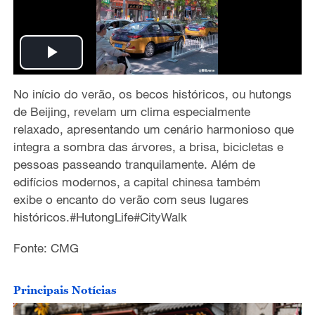
P
No in
í
cio do ver
ã
o, os becos
hist
ó
ricos
, ou hutongs
l
de Beijing
,
revelam um clima especialmente
a
relaxado, apresentando um cen
á
rio harmonioso que
integra a sombra das
á
rvores, a brisa, bicicletas e
y
pessoas
passe
ando tranquilamente
. Al
é
m de
edif
í
cios modernos, a capital chinesa tamb
é
m
V
exibe
o encanto do ver
ã
o com
seus
lugares
hist
ó
ricos.#HutongLife#CityWalk
i
Fonte: CMG
d
e
Principais Notícias