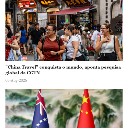
o
"China Travel" conquista o mundo, aponta pesquisa
global da CGTN
05-Aug-2026