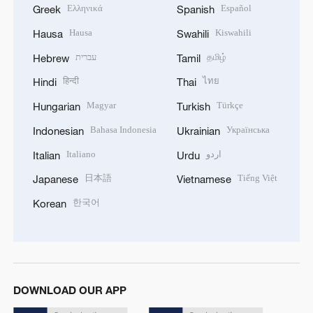
Ελληνικά
Español
Greek
Spanish
Hausa
Kiswahili
Hausa
Swahili
עברית
தமிழ்
Hebrew
Tamil
हिन्दी
ไทย
Hindi
Thai
Magyar
Türkçe
Hungarian
Turkish
Bahasa Indonesia
Українська
Indonesian
Ukrainian
Italiano
اردو
Italian
Urdu
日本語
Tiếng Việt
Japanese
Vietnamese
한국어
Korean
DOWNLOAD OUR APP