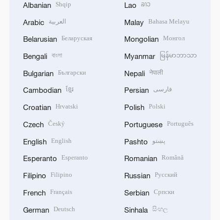
Shqip
ລາວ
Albanian
Lao
العربية
Bahasa Melayu
Arabic
Malay
Беларуская
Монгол
Belarusian
Mongolian
বাংলা
မြန်မာဘာသာ
Bengali
Myanmar
Български
नेपाली
Bulgarian
Nepali
ខ្មែរ
فارسی
Cambodian
Persian
Hrvatski
Polski
Croatian
Polish
Český
Português
Czech
Portuguese
English
پښتو
English
Pashto
Esperanto
Română
Esperanto
Romanian
Filipino
Русский
Filipino
Russian
Français
Српски
French
Serbian
Deutsch
සිංහල
German
Sinhala