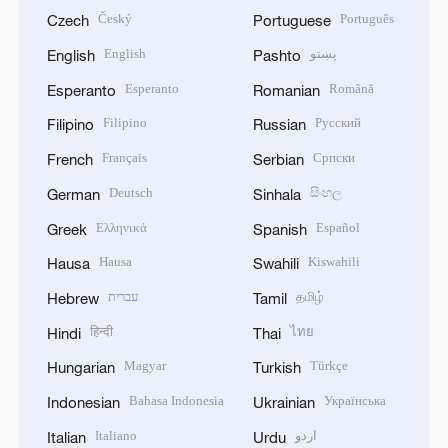
Český
Português
Czech
Portuguese
English
پښتو
English
Pashto
Esperanto
Română
Esperanto
Romanian
Filipino
Русский
Filipino
Russian
Français
Српски
French
Serbian
Deutsch
සිංහල
German
Sinhala
Ελληνικά
Español
Greek
Spanish
Hausa
Kiswahili
Hausa
Swahili
עברית
தமிழ்
Hebrew
Tamil
हिन्दी
ไทย
Hindi
Thai
Magyar
Türkçe
Hungarian
Turkish
Bahasa Indonesia
Українська
Indonesian
Ukrainian
Italiano
اردو
Italian
Urdu