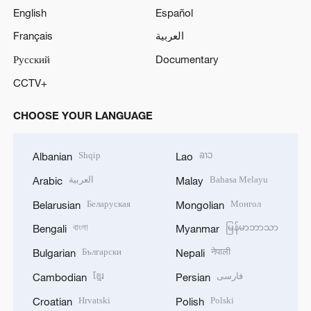
English
Español
Français
العربية
Русский
Documentary
CCTV+
CHOOSE YOUR LANGUAGE
Shqip
ລາວ
Albanian
Lao
العربية
Bahasa Melayu
Arabic
Malay
Беларуская
Монгол
Belarusian
Mongolian
বাংলা
မြန်မာဘာသာ
Bengali
Myanmar
Български
नेपाली
Bulgarian
Nepali
ខ្មែរ
فارسی
Cambodian
Persian
Hrvatski
Polski
Croatian
Polish