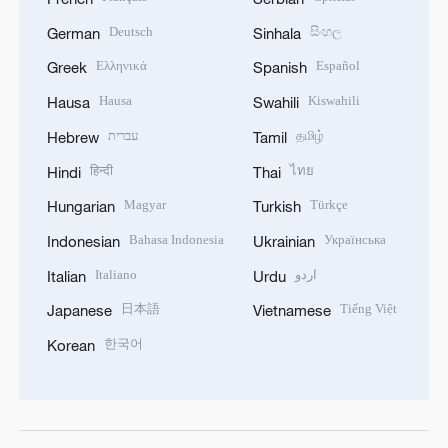
Deutsch
සිංහල
German
Sinhala
Ελληνικά
Español
Greek
Spanish
Hausa
Kiswahili
Hausa
Swahili
עברית
தமிழ்
Hebrew
Tamil
हिन्दी
ไทย
Hindi
Thai
Magyar
Türkçe
Hungarian
Turkish
Bahasa Indonesia
Українська
Indonesian
Ukrainian
Italiano
اردو
Italian
Urdu
日本語
Tiếng Việt
Japanese
Vietnamese
한국어
Korean