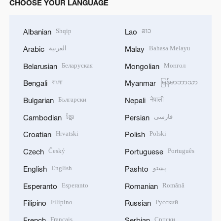
CHOOSE YOUR LANGUAGE
Shqip
ລາວ
Albanian
Lao
العربية
Bahasa Melayu
Arabic
Malay
Беларуская
Монгол
Belarusian
Mongolian
বাংলা
မြန်မာဘာသာ
Bengali
Myanmar
Български
नेपाली
Bulgarian
Nepali
ខ្មែរ
فارسی
Cambodian
Persian
Hrvatski
Polski
Croatian
Polish
Český
Português
Czech
Portuguese
English
پښتو
English
Pashto
Esperanto
Română
Esperanto
Romanian
Filipino
Русский
Filipino
Russian
Français
Српски
French
Serbian