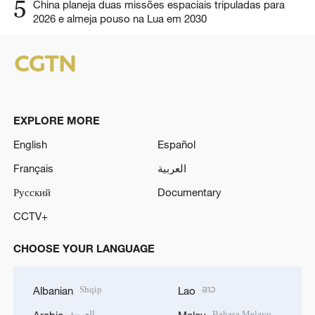
5
China planeja duas missões espaciais tripuladas para
2026 e almeja pouso na Lua em 2030
EXPLORE MORE
English
Español
Français
العربية
Русский
Documentary
CCTV+
CHOOSE YOUR LANGUAGE
Shqip
ລາວ
Albanian
Lao
العربية
Bahasa Melayu
Arabic
Malay