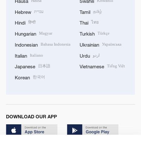
Hausa
Kiswahili
Hausa
Swahili
עברית
தமிழ்
Hebrew
Tamil
हिन्दी
ไทย
Hindi
Thai
Magyar
Türkçe
Hungarian
Turkish
Bahasa Indonesia
Українська
Indonesian
Ukrainian
Italiano
اردو
Italian
Urdu
日本語
Tiếng Việt
Japanese
Vietnamese
한국어
Korean
DOWNLOAD OUR APP