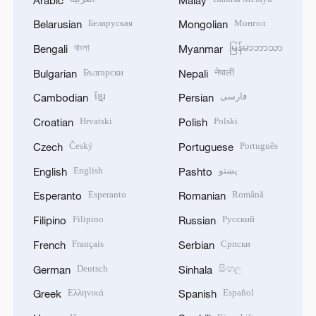
Беларуская
Монгол
Belarusian
Mongolian
বাংলা
မြန်မာဘာသာ
Bengali
Myanmar
Български
नेपाली
Bulgarian
Nepali
ខ្មែរ
فارسی
Cambodian
Persian
Hrvatski
Polski
Croatian
Polish
Český
Português
Czech
Portuguese
English
پښتو
English
Pashto
Esperanto
Română
Esperanto
Romanian
Filipino
Русский
Filipino
Russian
Français
Српски
French
Serbian
Deutsch
සිංහල
German
Sinhala
Ελληνικά
Español
Greek
Spanish