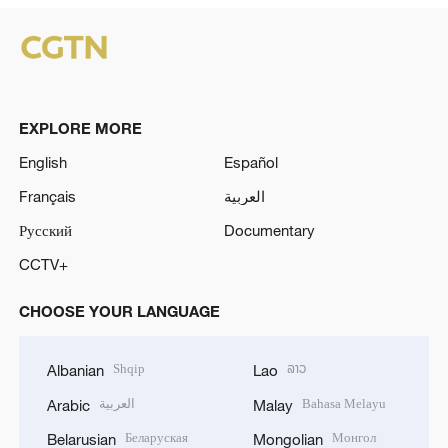
EXPLORE MORE
English
Español
Français
العربية
Русский
Documentary
CCTV+
CHOOSE YOUR LANGUAGE
Shqip
ລາວ
Albanian
Lao
العربية
Bahasa Melayu
Arabic
Malay
Беларуская
Монгол
Belarusian
Mongolian