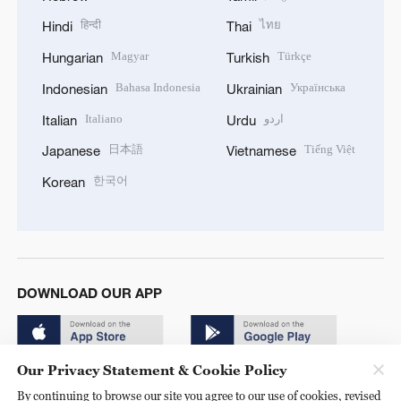
हिन्दी
ไทย
Hindi
Thai
Magyar
Türkçe
Hungarian
Turkish
Bahasa Indonesia
Українська
Indonesian
Ukrainian
Italiano
اردو
Italian
Urdu
日本語
Tiếng Việt
Japanese
Vietnamese
한국어
Korean
DOWNLOAD OUR APP
Our Privacy Statement & Cookie Policy
By continuing to browse our site you agree to our use of cookies, revised