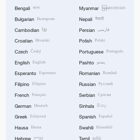
বাংলা
မြန်မာဘာသာ
Bengali
Myanmar
Български
नेपाली
Bulgarian
Nepali
ខ្មែរ
فارسی
Cambodian
Persian
Hrvatski
Polski
Croatian
Polish
Český
Português
Czech
Portuguese
English
پښتو
English
Pashto
Esperanto
Română
Esperanto
Romanian
Filipino
Русский
Filipino
Russian
Français
Српски
French
Serbian
Deutsch
සිංහල
German
Sinhala
Ελληνικά
Español
Greek
Spanish
Hausa
Kiswahili
Hausa
Swahili
עברית
தமிழ்
Hebrew
Tamil