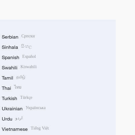
Serbian
Српски
Sinhala
සිංහල
Spanish
Español
Swahili
Kiswahili
Tamil
தமிழ்
Thai
ไทย
Turkish
Türkçe
Ukrainian
Українська
Urdu
اردو
Vietnamese
Tiếng Việt