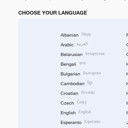
CHOOSE YOUR LANGUAGE
Albanian
Shqip
Arabic
العربية
Belarusian
Беларуская
Bengali
বাংলা
Bulgarian
Български
Cambodian
ខ្មែរ
Croatian
Hrvatski
Czech
Český
English
English
Esperanto
Esperanto