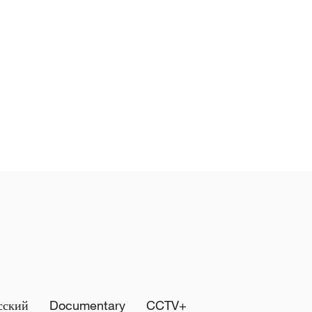
сский
Documentary
CCTV+