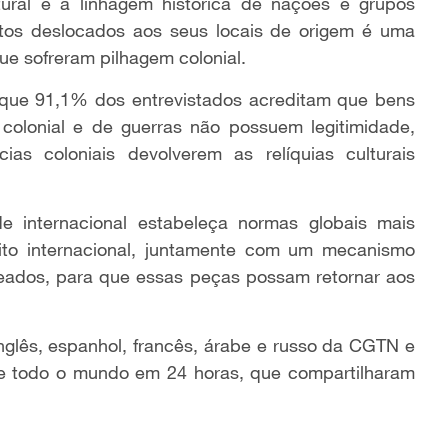
tural e a linhagem histórica de nações e grupos
efatos deslocados aos seus locais de origem é uma
ue sofreram pilhagem colonial.
que 91,1% dos entrevistados acreditam que bens
colonial e de guerras não possuem legitimidade,
as coloniais devolverem as relíquias culturais
 internacional estabeleça normas globais mais
eito internacional, juntamente com um mecanismo
ueados, para que essas peças possam retornar aos
nglês, espanhol, francês, árabe e russo da CGTN e
de todo o mundo em 24 horas, que compartilharam