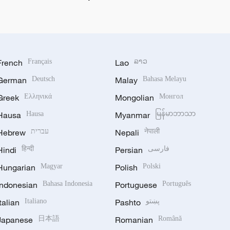
French
Français
Lao
ລາວ
German
Deutsch
Malay
Bahasa Melayu
Greek
Ελληνικά
Mongolian
Монгол
Hausa
Hausa
Myanmar
မြန်မာဘာသာ
Hebrew
עברית
Nepali
नेपाली
Hindi
हिन्दी
Persian
فارسی
Hungarian
Magyar
Polish
Polski
Indonesian
Bahasa Indonesia
Portuguese
Português
Italian
Italiano
Pashto
پښتو
Japanese
日本語
Romanian
Română