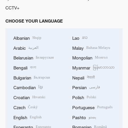
CCTV+
CHOOSE YOUR LANGUAGE
Shqip
ລາວ
Albanian
Lao
العربية
Bahasa Melayu
Arabic
Malay
Беларуская
Монгол
Belarusian
Mongolian
বাংলা
မြန်မာဘာသာ
Bengali
Myanmar
Български
नेपाली
Bulgarian
Nepali
ខ្មែរ
فارسی
Cambodian
Persian
Hrvatski
Polski
Croatian
Polish
Český
Português
Czech
Portuguese
English
پښتو
English
Pashto
Esperanto
Română
Esperanto
Romanian