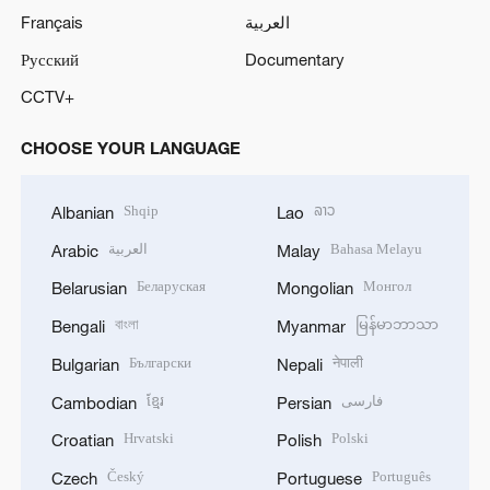
Français
العربية
Русский
Documentary
CCTV+
CHOOSE YOUR LANGUAGE
Shqip
ລາວ
Albanian
Lao
العربية
Bahasa Melayu
Arabic
Malay
Беларуская
Монгол
Belarusian
Mongolian
বাংলা
မြန်မာဘာသာ
Bengali
Myanmar
Български
नेपाली
Bulgarian
Nepali
ខ្មែរ
فارسی
Cambodian
Persian
Hrvatski
Polski
Croatian
Polish
Český
Português
Czech
Portuguese