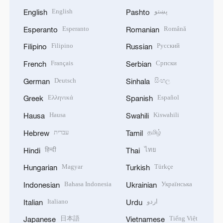
English
پښتو
English
Pashto
Esperanto
Română
Esperanto
Romanian
Filipino
Русский
Filipino
Russian
Français
Српски
French
Serbian
Deutsch
සිංහල
German
Sinhala
Ελληνικά
Español
Greek
Spanish
Hausa
Kiswahili
Hausa
Swahili
עברית
தமிழ்
Hebrew
Tamil
हिन्दी
ไทย
Hindi
Thai
Magyar
Türkçe
Hungarian
Turkish
Bahasa Indonesia
Українська
Indonesian
Ukrainian
Italiano
اردو
Italian
Urdu
日本語
Tiếng Việt
Japanese
Vietnamese