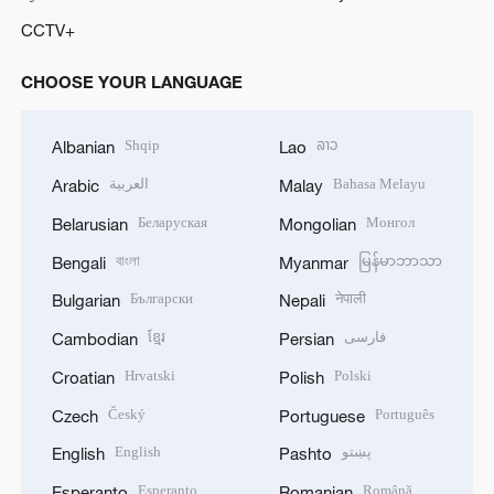
CCTV+
CHOOSE YOUR LANGUAGE
Shqip
ລາວ
Albanian
Lao
العربية
Bahasa Melayu
Arabic
Malay
Беларуская
Монгол
Belarusian
Mongolian
বাংলা
မြန်မာဘာသာ
Bengali
Myanmar
Български
नेपाली
Bulgarian
Nepali
ខ្មែរ
فارسی
Cambodian
Persian
Hrvatski
Polski
Croatian
Polish
Český
Português
Czech
Portuguese
English
پښتو
English
Pashto
Esperanto
Română
Esperanto
Romanian