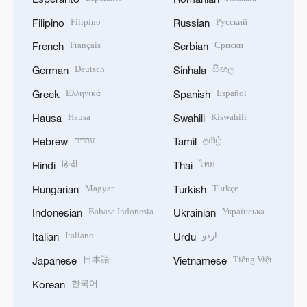
Filipino
Русский
Filipino
Russian
Français
Српски
French
Serbian
Deutsch
සිංහල
German
Sinhala
Ελληνικά
Español
Greek
Spanish
Hausa
Kiswahili
Hausa
Swahili
עברית
தமிழ்
Hebrew
Tamil
हिन्दी
ไทย
Hindi
Thai
Magyar
Türkçe
Hungarian
Turkish
Bahasa Indonesia
Українська
Indonesian
Ukrainian
Italiano
اردو
Italian
Urdu
日本語
Tiếng Việt
Japanese
Vietnamese
한국어
Korean