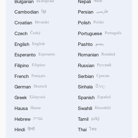
Български
नेपाली
Bulgarian
Nepali
ខ្មែរ
فارسی
Cambodian
Persian
Hrvatski
Polski
Croatian
Polish
Český
Português
Czech
Portuguese
English
پښتو
English
Pashto
Esperanto
Română
Esperanto
Romanian
Filipino
Русский
Filipino
Russian
Français
Српски
French
Serbian
Deutsch
සිංහල
German
Sinhala
Ελληνικά
Español
Greek
Spanish
Hausa
Kiswahili
Hausa
Swahili
עברית
தமிழ்
Hebrew
Tamil
हिन्दी
ไทย
Hindi
Thai