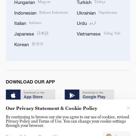
Magyar
Türkçe
Hungarian
Turkish
Bahasa Indonesia
Українська
Indonesian
Ukrainian
Italiano
اردو
Italian
Urdu
日本語
Tiếng Việt
Japanese
Vietnamese
한국어
Korean
DOWNLOAD OUR APP
Our Privacy Statement & Cookie Policy
By continuing to browse our site you agree to our use of cookies, revised
Privacy Policy and Terms of Use. You can change your cookie settings
through your browser.
© China Radio International.CRI. All Rights Reserved. 16A
Shijingshan Road, Beijing, China. 100040