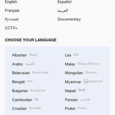
English
Español
Français
العربية
Русский
Documentary
CCTV+
CHOOSE YOUR LANGUAGE
Shqip
ລາວ
Albanian
Lao
العربية
Bahasa Melayu
Arabic
Malay
Беларуская
Монгол
Belarusian
Mongolian
বাংলা
မြန်မာဘာသာ
Bengali
Myanmar
Български
नेपाली
Bulgarian
Nepali
ខ្មែរ
فارسی
Cambodian
Persian
Hrvatski
Polski
Croatian
Polish