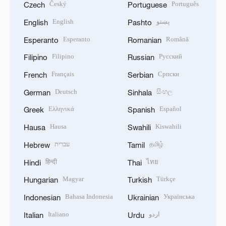
Český
Português
Czech
Portuguese
English
پښتو
English
Pashto
Esperanto
Română
Esperanto
Romanian
Filipino
Русский
Filipino
Russian
Français
Српски
French
Serbian
Deutsch
සිංහල
German
Sinhala
Ελληνικά
Español
Greek
Spanish
Hausa
Kiswahili
Hausa
Swahili
עברית
தமிழ்
Hebrew
Tamil
हिन्दी
ไทย
Hindi
Thai
Magyar
Türkçe
Hungarian
Turkish
Bahasa Indonesia
Українська
Indonesian
Ukrainian
Italiano
اردو
Italian
Urdu