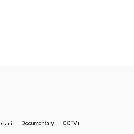
сский
Documentary
CCTV+