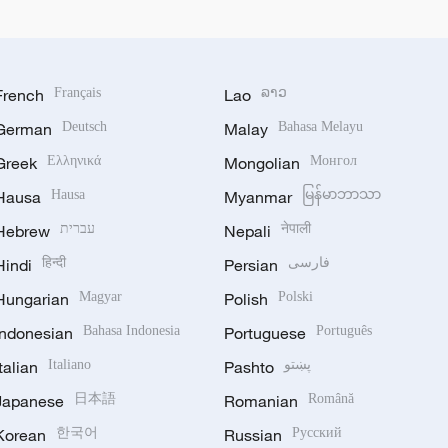
French
Français
Lao
ລາວ
German
Deutsch
Malay
Bahasa Melayu
Greek
Ελληνικά
Mongolian
Монгол
Hausa
Hausa
Myanmar
မြန်မာဘာသာ
Hebrew
עברית
Nepali
नेपाली
Hindi
हिन्दी
Persian
فارسی
Hungarian
Magyar
Polish
Polski
Indonesian
Bahasa Indonesia
Portuguese
Português
Italian
Italiano
Pashto
پښتو
Japanese
日本語
Romanian
Română
Korean
한국어
Russian
Русский