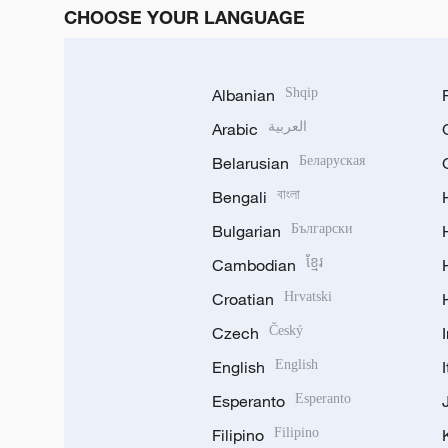
CHOOSE YOUR LANGUAGE
Albanian
Shqip
Arabic
العربية
Belarusian
Беларуская
Bengali
বাংলা
Bulgarian
Български
Cambodian
ខ្មែរ
Croatian
Hrvatski
Czech
Český
English
English
Esperanto
Esperanto
Filipino
Filipino