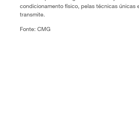
condicionamento físico, pelas técnicas únicas 
y
transmite.
V
Fonte: CMG
i
d
e
o