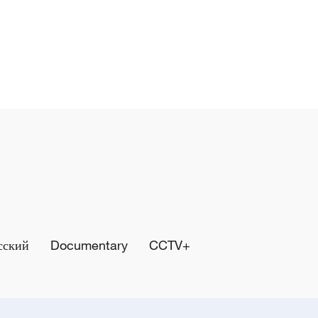
сский
Documentary
CCTV+