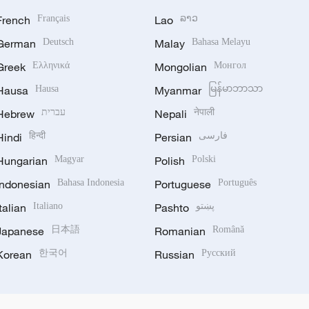
French
Français
Lao
ລາວ
German
Deutsch
Malay
Bahasa Melayu
Greek
Ελληνικά
Mongolian
Монгол
Hausa
Hausa
Myanmar
မြန်မာဘာသာ
Hebrew
עברית
Nepali
नेपाली
Hindi
हिन्दी
Persian
فارسی
Hungarian
Magyar
Polish
Polski
Indonesian
Bahasa Indonesia
Portuguese
Português
Italian
Italiano
Pashto
پښتو
Japanese
日本語
Romanian
Română
Korean
한국어
Russian
Русский