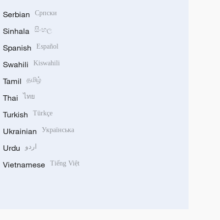
Serbian
Српски
Sinhala
සිංහල
Spanish
Español
Swahili
Kiswahili
Tamil
தமிழ்
Thai
ไทย
Turkish
Türkçe
Ukrainian
Українська
Urdu
اردو
Vietnamese
Tiếng Việt