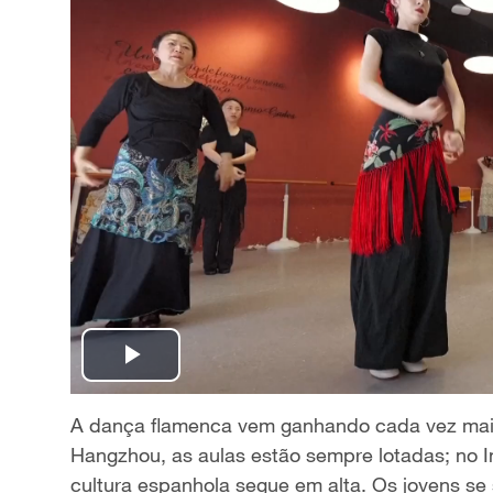
P
l
A dança flamenca vem ganhando cada vez mais
Hangzhou, as aulas estão sempre lotadas; no In
a
cultura espanhola segue em alta. Os jovens se 