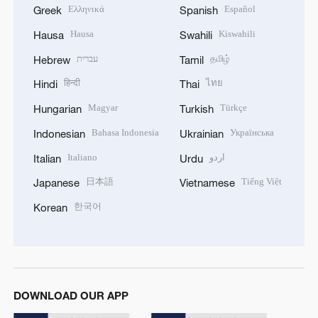
Ελληνικά
Español
Greek
Spanish
Hausa
Kiswahili
Hausa
Swahili
עברית
தமிழ்
Hebrew
Tamil
हिन्दी
ไทย
Hindi
Thai
Magyar
Türkçe
Hungarian
Turkish
Bahasa Indonesia
Українська
Indonesian
Ukrainian
Italiano
اردو
Italian
Urdu
日本語
Tiếng Việt
Japanese
Vietnamese
한국어
Korean
DOWNLOAD OUR APP