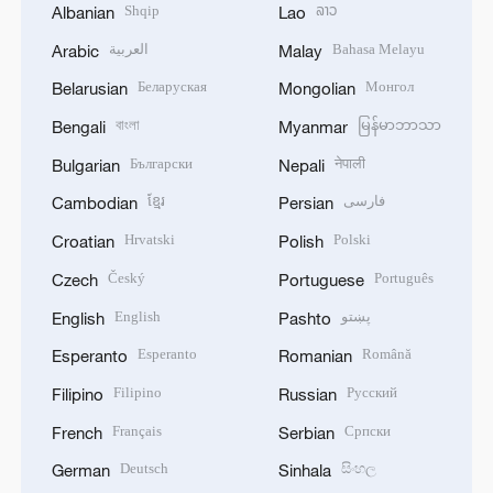
Shqip
ລາວ
Albanian
Lao
العربية
Bahasa Melayu
Arabic
Malay
Беларуская
Монгол
Belarusian
Mongolian
বাংলা
မြန်မာဘာသာ
Bengali
Myanmar
Български
नेपाली
Bulgarian
Nepali
ខ្មែរ
فارسی
Cambodian
Persian
Hrvatski
Polski
Croatian
Polish
Český
Português
Czech
Portuguese
English
پښتو
English
Pashto
Esperanto
Română
Esperanto
Romanian
Filipino
Русский
Filipino
Russian
Français
Српски
French
Serbian
Deutsch
සිංහල
German
Sinhala