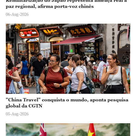
Remilitarização do Japão representa ameaça real à
paz regional, afirma porta-voz chinês
06-Aug-2026
"China Travel" conquista o mundo, aponta pesquisa
global da CGTN
05-Aug-2026