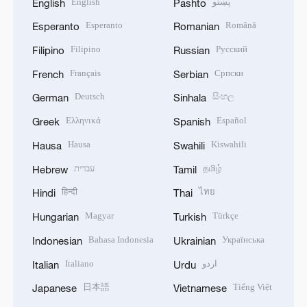
English
پښتو
English
Pashto
Esperanto
Română
Esperanto
Romanian
Filipino
Русский
Filipino
Russian
Français
Српски
French
Serbian
Deutsch
සිංහල
German
Sinhala
Ελληνικά
Español
Greek
Spanish
Hausa
Kiswahili
Hausa
Swahili
עברית
தமிழ்
Hebrew
Tamil
हिन्दी
ไทย
Hindi
Thai
Magyar
Türkçe
Hungarian
Turkish
Bahasa Indonesia
Українська
Indonesian
Ukrainian
Italiano
اردو
Italian
Urdu
日本語
Tiếng Việt
Japanese
Vietnamese