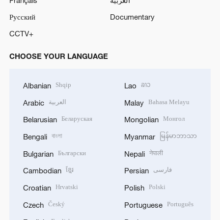
Русский
Documentary
CCTV+
CHOOSE YOUR LANGUAGE
Shqip
ລາວ
Albanian
Lao
العربية
Bahasa Melayu
Arabic
Malay
Беларуская
Монгол
Belarusian
Mongolian
বাংলা
မြန်မာဘာသာ
Bengali
Myanmar
Български
नेपाली
Bulgarian
Nepali
ខ្មែរ
فارسی
Cambodian
Persian
Hrvatski
Polski
Croatian
Polish
Český
Português
Czech
Portuguese