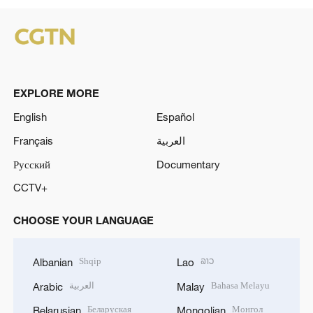
EXPLORE MORE
English
Español
Français
العربية
Русский
Documentary
CCTV+
CHOOSE YOUR LANGUAGE
Shqip
ລາວ
Albanian
Lao
العربية
Bahasa Melayu
Arabic
Malay
Беларуская
Монгол
Belarusian
Mongolian