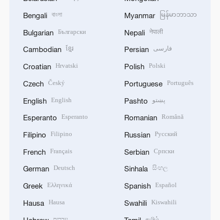
বাংলা
မြန်မာဘာသာ
Bengali
Myanmar
Български
नेपाली
Bulgarian
Nepali
ខ្មែរ
فارسی
Cambodian
Persian
Hrvatski
Polski
Croatian
Polish
Český
Português
Czech
Portuguese
English
پښتو
English
Pashto
Esperanto
Română
Esperanto
Romanian
Filipino
Русский
Filipino
Russian
Français
Српски
French
Serbian
Deutsch
සිංහල
German
Sinhala
Ελληνικά
Español
Greek
Spanish
Hausa
Kiswahili
Hausa
Swahili
עברית
தமிழ்
Hebrew
Tamil