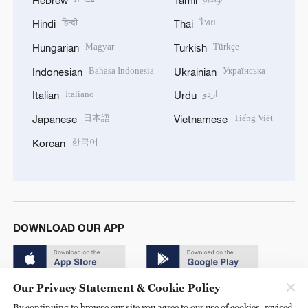
हिन्दी
ไทย
Hindi
Thai
Magyar
Türkçe
Hungarian
Turkish
Bahasa Indonesia
Українська
Indonesian
Ukrainian
Italiano
اردو
Italian
Urdu
日本語
Tiếng Việt
Japanese
Vietnamese
한국어
Korean
DOWNLOAD OUR APP
Our Privacy Statement & Cookie Policy
By continuing to browse our site you agree to our use of cookies, revised