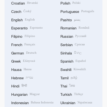
Hrvatski
Polski
Croatian
Polish
Český
Português
Czech
Portuguese
English
پښتو
English
Pashto
Esperanto
Română
Esperanto
Romanian
Filipino
Русский
Filipino
Russian
Français
Српски
French
Serbian
Deutsch
සිංහල
German
Sinhala
Ελληνικά
Español
Greek
Spanish
Hausa
Kiswahili
Hausa
Swahili
עברית
தமிழ்
Hebrew
Tamil
हिन्दी
ไทย
Hindi
Thai
Magyar
Türkçe
Hungarian
Turkish
Bahasa Indonesia
Українська
Indonesian
Ukrainian