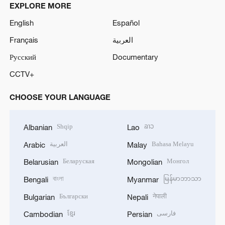
EXPLORE MORE
English
Español
Français
العربية
Русский
Documentary
CCTV+
CHOOSE YOUR LANGUAGE
Shqip
ລາວ
Albanian
Lao
العربية
Bahasa Melayu
Arabic
Malay
Беларуская
Монгол
Belarusian
Mongolian
বাংলা
မြန်မာဘာသာ
Bengali
Myanmar
Български
नेपाली
Bulgarian
Nepali
ខ្មែរ
فارسی
Cambodian
Persian