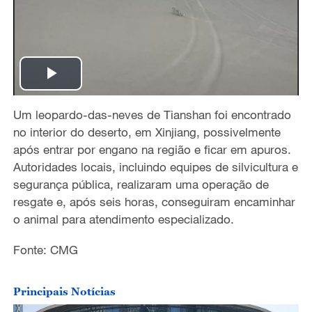
P
Um leopardo-das-neves de Tianshan foi encontrado
l
no interior do deserto, em Xinjiang, possivelmente
a
após entrar por engano na região e ficar em apuros.
Autoridades locais, incluindo equipes de silvicultura e
y
segurança pública, realizaram uma operação de
resgate e, após seis horas, conseguiram encaminhar
V
o animal para atendimento especializado.
i
Fonte: CMG
d
Principais Notícias
e