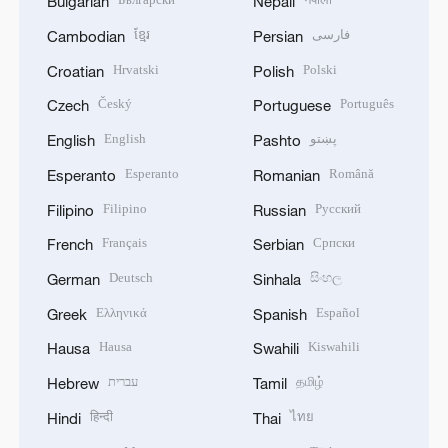
Bulgarian
Nepali
ខ្មែរ
فارسی
Cambodian
Persian
Hrvatski
Polski
Croatian
Polish
Český
Português
Czech
Portuguese
English
پښتو
English
Pashto
Esperanto
Română
Esperanto
Romanian
Filipino
Русский
Filipino
Russian
Français
Српски
French
Serbian
Deutsch
සිංහල
German
Sinhala
Ελληνικά
Español
Greek
Spanish
Hausa
Kiswahili
Hausa
Swahili
עברית
தமிழ்
Hebrew
Tamil
हिन्दी
ไทย
Hindi
Thai