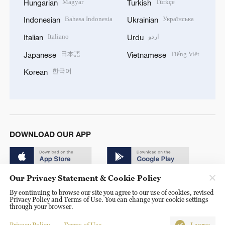
Magyar
Türkçe
Hungarian
Turkish
Bahasa Indonesia
Українська
Indonesian
Ukrainian
Italiano
اردو
Italian
Urdu
日本語
Tiếng Việt
Japanese
Vietnamese
한국어
Korean
DOWNLOAD OUR APP
Our Privacy Statement & Cookie Policy
By continuing to browse our site you agree to our use of cookies, revised
Privacy Policy and Terms of Use. You can change your cookie settings
through your browser.
© China Radio International.CRI. All Rights Reserved. 16A
Shijingshan Road, Beijing, China. 100040
Privacy Policy
Terms of Use
I agree