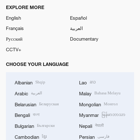
EXPLORE MORE
English
Español
Français
العربية
Русский
Documentary
CCTV+
CHOOSE YOUR LANGUAGE
Shqip
ລາວ
Albanian
Lao
العربية
Bahasa Melayu
Arabic
Malay
Беларуская
Монгол
Belarusian
Mongolian
বাংলা
မြန်မာဘာသာ
Bengali
Myanmar
Български
नेपाली
Bulgarian
Nepali
ខ្មែរ
فارسی
Cambodian
Persian