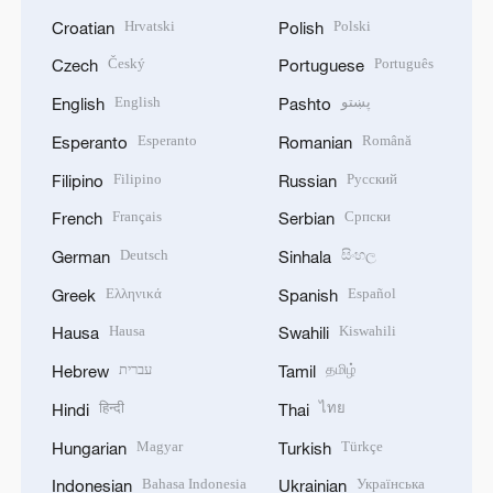
Hrvatski
Polski
Croatian
Polish
Český
Português
Czech
Portuguese
English
پښتو
English
Pashto
Esperanto
Română
Esperanto
Romanian
Filipino
Русский
Filipino
Russian
Français
Српски
French
Serbian
Deutsch
සිංහල
German
Sinhala
Ελληνικά
Español
Greek
Spanish
Hausa
Kiswahili
Hausa
Swahili
עברית
தமிழ்
Hebrew
Tamil
हिन्दी
ไทย
Hindi
Thai
Magyar
Türkçe
Hungarian
Turkish
Bahasa Indonesia
Українська
Indonesian
Ukrainian