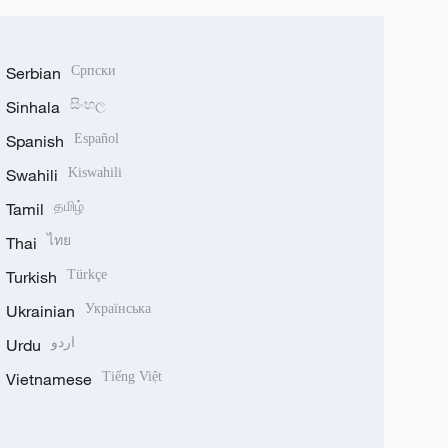
Serbian
Српски
Sinhala
සිංහල
Spanish
Español
Swahili
Kiswahili
Tamil
தமிழ்
Thai
ไทย
Turkish
Türkçe
Ukrainian
Українська
Urdu
اردو
Vietnamese
Tiếng Việt