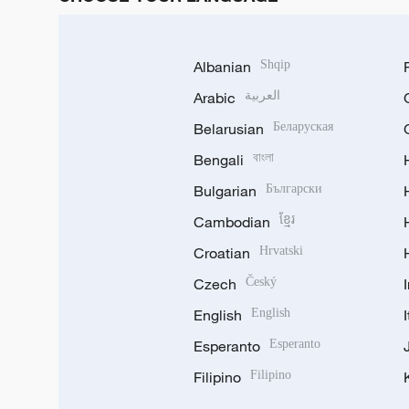
Albanian
Shqip
Arabic
العربية
Belarusian
Беларуская
Bengali
বাংলা
Bulgarian
Български
Cambodian
ខ្មែរ
Croatian
Hrvatski
Czech
Český
English
English
Esperanto
Esperanto
Filipino
Filipino