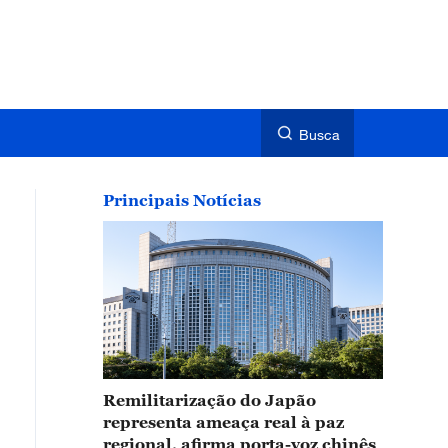
Busca
Principais Notícias
Remilitarização do Japão
representa ameaça real à paz
regional, afirma porta-voz chinês