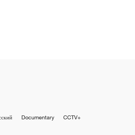
сский
Documentary
CCTV+