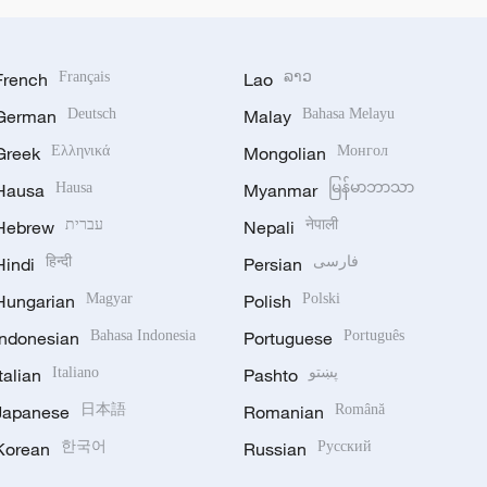
French
Français
Lao
ລາວ
German
Deutsch
Malay
Bahasa Melayu
Greek
Ελληνικά
Mongolian
Монгол
Hausa
Hausa
Myanmar
မြန်မာဘာသာ
Hebrew
עברית
Nepali
नेपाली
Hindi
हिन्दी
Persian
فارسی
Hungarian
Magyar
Polish
Polski
Indonesian
Bahasa Indonesia
Portuguese
Português
Italian
Italiano
Pashto
پښتو
Japanese
日本語
Romanian
Română
Korean
한국어
Russian
Русский