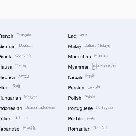
French
Français
Lao
ລາວ
German
Deutsch
Malay
Bahasa Melayu
Greek
Ελληνικά
Mongolian
Монгол
Hausa
Hausa
Myanmar
မြန်မာဘာသာ
Hebrew
עברית
Nepali
नेपाली
Hindi
हिन्दी
Persian
فارسی
Hungarian
Magyar
Polish
Polski
Indonesian
Bahasa Indonesia
Portuguese
Português
Italian
Italiano
Pashto
پښتو
Japanese
日本語
Romanian
Română