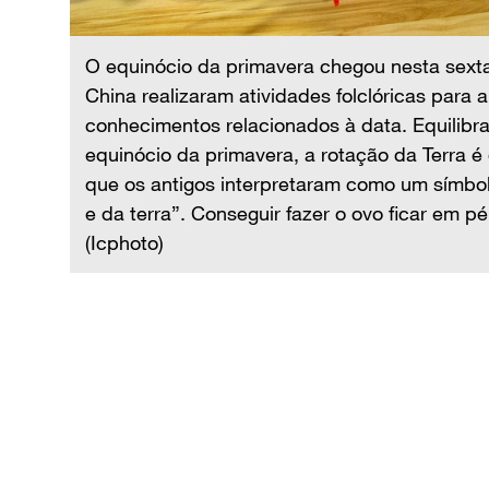
or da
O equinócio da primavera chegou nesta sexta-
s
China realizaram atividades folclóricas para
do
conhecimentos relacionados à data. Equilibr
rio, o
equinócio da primavera, a rotação da Terra é
do céu
que os antigos interpretaram como um símbol
e.
e da terra”. Conseguir fazer o ovo ficar em p
(Icphoto)