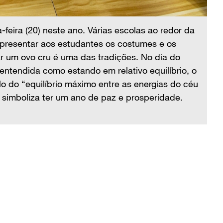
feira (20) neste ano. Várias escolas ao redor da
O 
 apresentar aos estudantes os costumes e os
Ch
ar um ovo cru é uma das tradições. No dia do
co
 entendida como estando em relativo equilíbrio, o
eq
o do “equilíbrio máximo entre as energias do céu
qu
é simboliza ter um ano de paz e prosperidade.
e 
(I