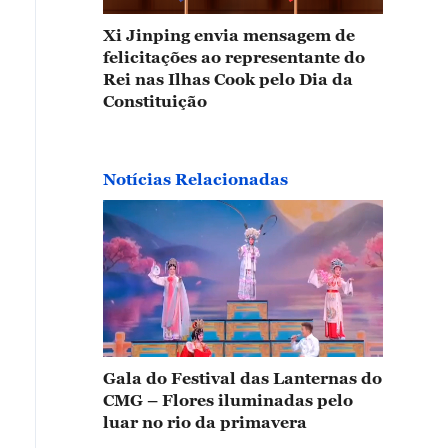
Xi Jinping envia mensagem de
felicitações ao representante do
equinócio da primavera chegou nesta sexta-feira (20) n
Rei nas Ilhas Cook pelo Dia da
ina realizaram atividades folclóricas para apresentar
Constituição
nhecimentos relacionados à data. Equilibrar um ovo cr
uinócio da primavera, a rotação da Terra é entendida c
e os antigos interpretaram como um símbolo do “equilí
Notícias Relacionadas
da terra”. Conseguir fazer o ovo ficar em pé simboliza
cphoto)
Gala do Festival das Lanternas do
CMG – Flores iluminadas pelo
luar no rio da primavera