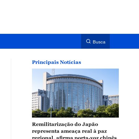
Busca
Principais Notícias
Remilitarização do Japão
representa ameaça real à paz
regional, afirma porta-voz chinês