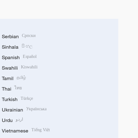
Serbian
Српски
Sinhala
සිංහල
Spanish
Español
Swahili
Kiswahili
Tamil
தமிழ்
Thai
ไทย
Turkish
Türkçe
Ukrainian
Українська
Urdu
اردو
Vietnamese
Tiếng Việt