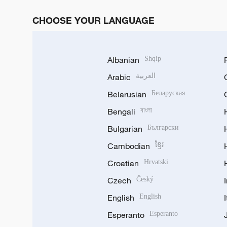
CHOOSE YOUR LANGUAGE
Albanian
Shqip
Arabic
العربية
Belarusian
Беларуская
Bengali
বাংলা
Bulgarian
Български
Cambodian
ខ្មែរ
Croatian
Hrvatski
Czech
Český
English
English
Esperanto
Esperanto