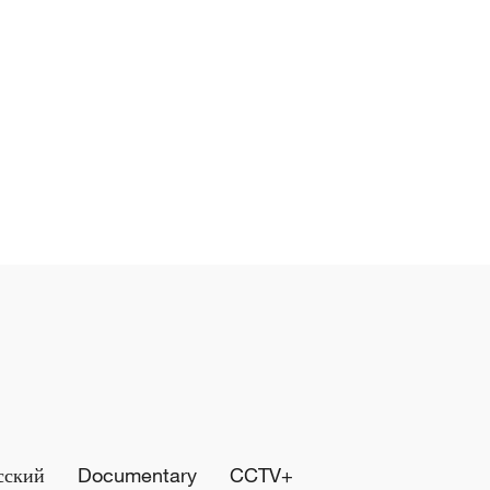
сский
Documentary
CCTV+