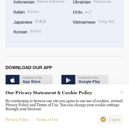
Bahasa Indonesia
Українська
Indonesian
Ukrainian
Italiano
اردو
Italian
Urdu
日本語
Tiếng Việt
Japanese
Vietnamese
한국어
Korean
DOWNLOAD OUR APP
Our Privacy Statement & Cookie Policy
By continuing to browse our site you agree to our use of cookies, revised
Privacy Policy and Terms of Use. You can change your cookie settings
through your browser.
© China Radio International.CRI. All Rights Reserved. 16A
Shijingshan Road, Beijing, China. 100040
Privacy Policy
Terms of Use
I agree