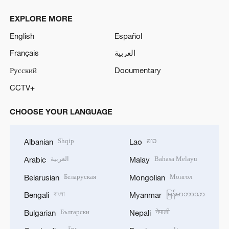
EXPLORE MORE
English
Español
Français
العربية
Русский
Documentary
CCTV+
CHOOSE YOUR LANGUAGE
Shqip
ລາວ
Albanian
Lao
العربية
Bahasa Melayu
Arabic
Malay
Беларуская
Монгол
Belarusian
Mongolian
বাংলা
မြန်မာဘာသာ
Bengali
Myanmar
Български
नेपाली
Bulgarian
Nepali