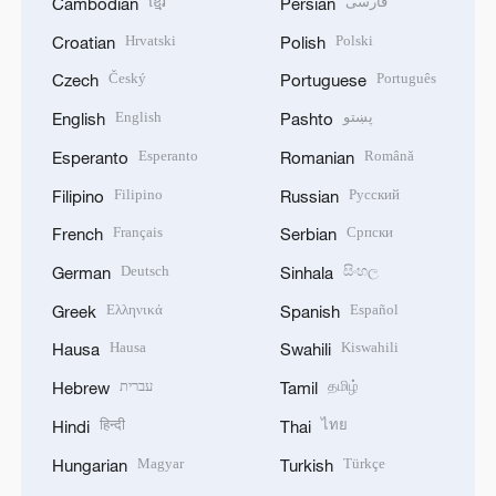
ខ្មែរ
فارسی
Cambodian
Persian
Hrvatski
Polski
Croatian
Polish
Český
Português
Czech
Portuguese
English
پښتو
English
Pashto
Esperanto
Română
Esperanto
Romanian
Filipino
Русский
Filipino
Russian
Français
Српски
French
Serbian
Deutsch
සිංහල
German
Sinhala
Ελληνικά
Español
Greek
Spanish
Hausa
Kiswahili
Hausa
Swahili
עברית
தமிழ்
Hebrew
Tamil
हिन्दी
ไทย
Hindi
Thai
Magyar
Türkçe
Hungarian
Turkish