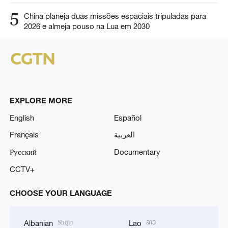
5
China planeja duas missões espaciais tripuladas para
2026 e almeja pouso na Lua em 2030
EXPLORE MORE
English
Español
Français
العربية
Русский
Documentary
CCTV+
CHOOSE YOUR LANGUAGE
Shqip
ລາວ
Albanian
Lao