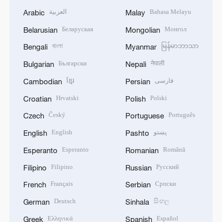
العربية
Bahasa Melayu
Arabic
Malay
Беларуская
Монгол
Belarusian
Mongolian
বাংলা
မြန်မာဘာသာ
Bengali
Myanmar
Български
नेपाली
Bulgarian
Nepali
ខ្មែរ
فارسی
Cambodian
Persian
Hrvatski
Polski
Croatian
Polish
Český
Português
Czech
Portuguese
English
پښتو
English
Pashto
Esperanto
Română
Esperanto
Romanian
Filipino
Русский
Filipino
Russian
Français
Српски
French
Serbian
Deutsch
සිංහල
German
Sinhala
Ελληνικά
Español
Greek
Spanish