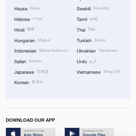
Hausa
Kiswahili
Hausa
Swahili
עברית
தமிழ்
Hebrew
Tamil
हिन्दी
ไทย
Hindi
Thai
Magyar
Türkçe
Hungarian
Turkish
Bahasa Indonesia
Українська
Indonesian
Ukrainian
Italiano
اردو
Italian
Urdu
日本語
Tiếng Việt
Japanese
Vietnamese
한국어
Korean
DOWNLOAD OUR APP