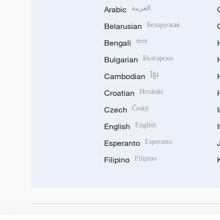
Arabic
العربية
Belarusian
Беларуская
Bengali
বাংলা
Bulgarian
Български
Cambodian
ខ្មែរ
Croatian
Hrvatski
Czech
Český
English
English
Esperanto
Esperanto
Filipino
Filipino