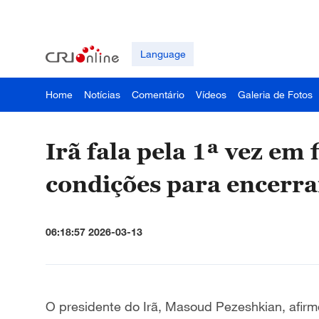
Language
Home
Notícias
Comentário
Vídeos
Galeria de Fotos
Irã fala pela 1ª vez em
condições para encerrar
06:18:57 2026-03-13
O presidente do Irã, Masoud Pezeshkian, afir