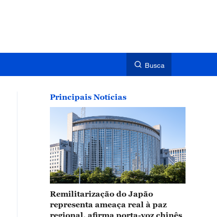
Busca
Principais Notícias
Remilitarização do Japão
representa ameaça real à paz
regional, afirma porta-voz chinês