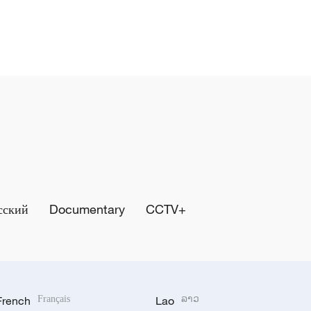
сский
Documentary
CCTV+
French
Français
Lao
ລາວ