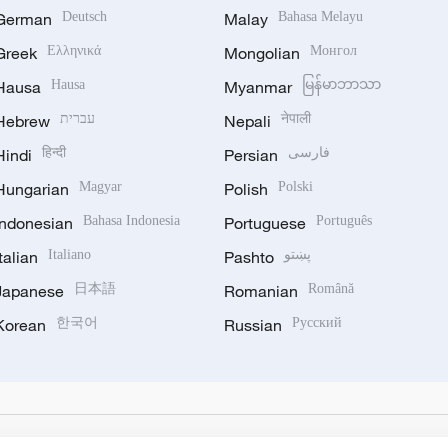
German
Deutsch
Malay
Bahasa Melayu
Greek
Ελληνικά
Mongolian
Монгол
Hausa
Hausa
Myanmar
မြန်မာဘာသာ
Hebrew
עברית
Nepali
नेपाली
Hindi
हिन्दी
Persian
فارسی
Hungarian
Magyar
Polish
Polski
Indonesian
Bahasa Indonesia
Portuguese
Português
Italian
Italiano
Pashto
پښتو
Japanese
日本語
Romanian
Română
Korean
한국어
Russian
Русский