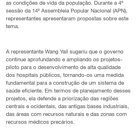
as condições de vida da população.
Durante
a 4ª
s
essão da 14ª Assembleia Popular Nacional (APN)
,
representantes
apresentaram propostas sobre este
tema.
A representante Wang Yali sugeriu que o governo
continue
aprofunda
ndo e ampliando
os projetos-
piloto para o desenvolvimento de alta qualidade
dos
hospitais públicos, tornando-os uma medida
fundamental para a construção de um sistema de
saúde eficiente. Em termos de planejamento d
esses
projeto
s
, ela defende a priorização das regiões
centrais e ocidentais
,
d
as antigas bases industriais,
d
as áreas com recursos naturais e
d
as zonas com
recursos médicos precários.