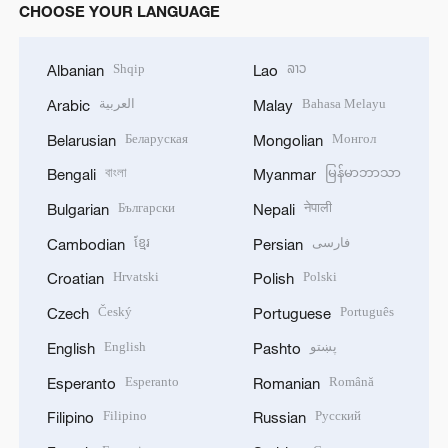
CHOOSE YOUR LANGUAGE
Shqip
ລາວ
Albanian
Lao
العربية
Bahasa Melayu
Arabic
Malay
Беларуская
Монгол
Belarusian
Mongolian
বাংলা
မြန်မာဘာသာ
Bengali
Myanmar
Български
नेपाली
Bulgarian
Nepali
ខ្មែរ
فارسی
Cambodian
Persian
Hrvatski
Polski
Croatian
Polish
Český
Português
Czech
Portuguese
English
پښتو
English
Pashto
Esperanto
Română
Esperanto
Romanian
Filipino
Русский
Filipino
Russian