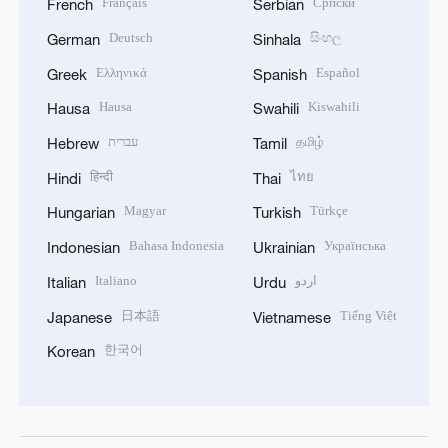
Français
Српски
French
Serbian
Deutsch
සිංහල
German
Sinhala
Ελληνικά
Español
Greek
Spanish
Hausa
Kiswahili
Hausa
Swahili
עברית
தமிழ்
Hebrew
Tamil
हिन्दी
ไทย
Hindi
Thai
Magyar
Türkçe
Hungarian
Turkish
Bahasa Indonesia
Українська
Indonesian
Ukrainian
Italiano
اردو
Italian
Urdu
日本語
Tiếng Việt
Japanese
Vietnamese
한국어
Korean