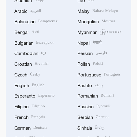
Albanian
Lao
العربية
Bahasa Melayu
Arabic
Malay
Беларуская
Монгол
Belarusian
Mongolian
বাংলা
မြန်မာဘာသာ
Bengali
Myanmar
Български
नेपाली
Bulgarian
Nepali
ខ្មែរ
فارسی
Cambodian
Persian
Hrvatski
Polski
Croatian
Polish
Český
Português
Czech
Portuguese
English
پښتو
English
Pashto
Esperanto
Română
Esperanto
Romanian
Filipino
Русский
Filipino
Russian
Français
Српски
French
Serbian
Deutsch
සිංහල
German
Sinhala