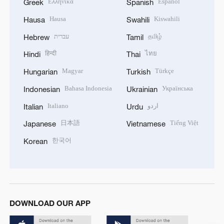
Ελληνικά
Español
Greek
Spanish
Hausa
Kiswahili
Hausa
Swahili
עברית
தமிழ்
Hebrew
Tamil
हिन्दी
ไทย
Hindi
Thai
Magyar
Türkçe
Hungarian
Turkish
Bahasa Indonesia
Українська
Indonesian
Ukrainian
Italiano
اردو
Italian
Urdu
日本語
Tiếng Việt
Japanese
Vietnamese
한국어
Korean
DOWNLOAD OUR APP