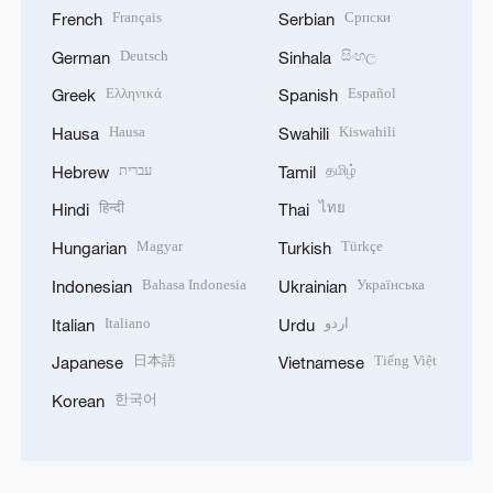
Français
Српски
French
Serbian
Deutsch
සිංහල
German
Sinhala
Ελληνικά
Español
Greek
Spanish
Hausa
Kiswahili
Hausa
Swahili
עברית
தமிழ்
Hebrew
Tamil
हिन्दी
ไทย
Hindi
Thai
Magyar
Türkçe
Hungarian
Turkish
Bahasa Indonesia
Українська
Indonesian
Ukrainian
Italiano
اردو
Italian
Urdu
日本語
Tiếng Việt
Japanese
Vietnamese
한국어
Korean