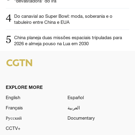
“devastadora” do Irã
4
Do canavial ao Super Bowl: moda, soberania e o
tabuleiro entre China e EUA
5
China planeja duas missões espaciais tripuladas para
2026 e almeja pouso na Lua em 2030
EXPLORE MORE
English
Español
Français
العربية
Русский
Documentary
CCTV+