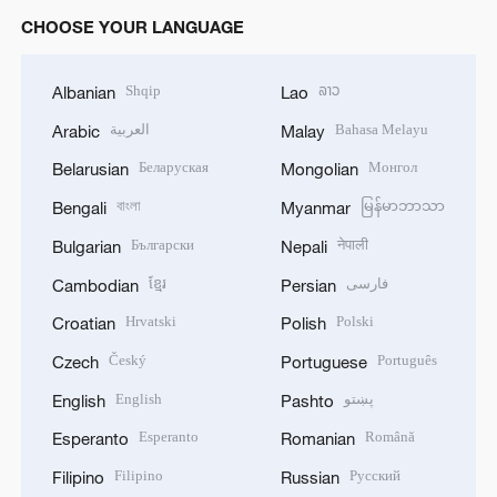
CHOOSE YOUR LANGUAGE
Shqip
ລາວ
Albanian
Lao
العربية
Bahasa Melayu
Arabic
Malay
Беларуская
Монгол
Belarusian
Mongolian
বাংলা
မြန်မာဘာသာ
Bengali
Myanmar
Български
नेपाली
Bulgarian
Nepali
ខ្មែរ
فارسی
Cambodian
Persian
Hrvatski
Polski
Croatian
Polish
Český
Português
Czech
Portuguese
English
پښتو
English
Pashto
Esperanto
Română
Esperanto
Romanian
Filipino
Русский
Filipino
Russian