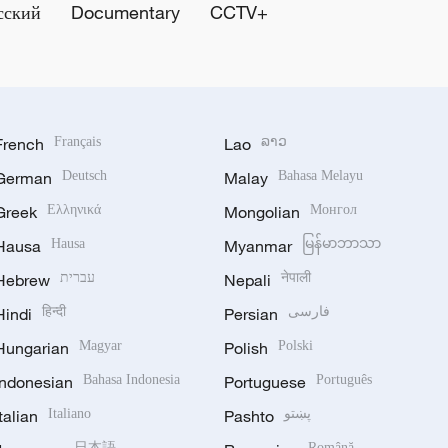
сский
Documentary
CCTV+
French
Français
Lao
ລາວ
German
Deutsch
Malay
Bahasa Melayu
Greek
Ελληνικά
Mongolian
Монгол
Hausa
Hausa
Myanmar
မြန်မာဘာသာ
Hebrew
עברית
Nepali
नेपाली
Hindi
हिन्दी
Persian
فارسی
Hungarian
Magyar
Polish
Polski
Indonesian
Bahasa Indonesia
Portuguese
Português
Italian
Italiano
Pashto
پښتو
日本語
Română