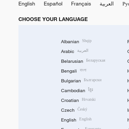
English
Español
Français
العربية
Ру
CHOOSE YOUR LANGUAGE
Albanian
Shqip
Arabic
العربية
Belarusian
Беларуская
Bengali
বাংলা
Bulgarian
Български
Cambodian
ខ្មែរ
Croatian
Hrvatski
Czech
Český
English
English
Esperanto