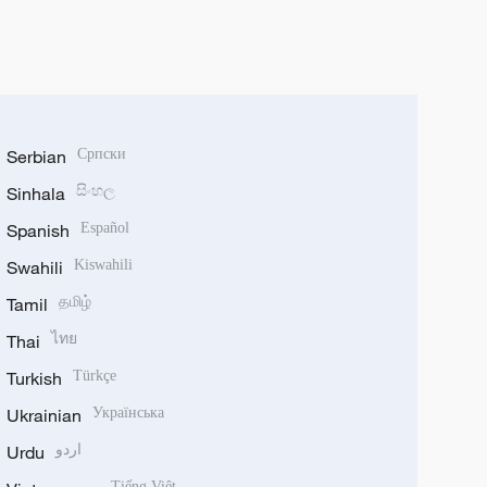
Serbian
Српски
Sinhala
සිංහල
Spanish
Español
Swahili
Kiswahili
Tamil
தமிழ்
Thai
ไทย
Turkish
Türkçe
Ukrainian
Українська
Urdu
اردو
Tiếng Việt