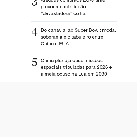
3
provocam retaliação
“devastadora” do Irã
4
Do canavial ao Super Bowl: moda,
soberania e o tabuleiro entre
China e EUA
5
China planeja duas missões
espaciais tripuladas para 2026 e
almeja pouso na Lua em 2030