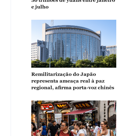
30 trilhões de yuans entre janeiro
e julho
Remilitarização do Japão
representa ameaça real à paz
regional, afirma porta-voz chinês