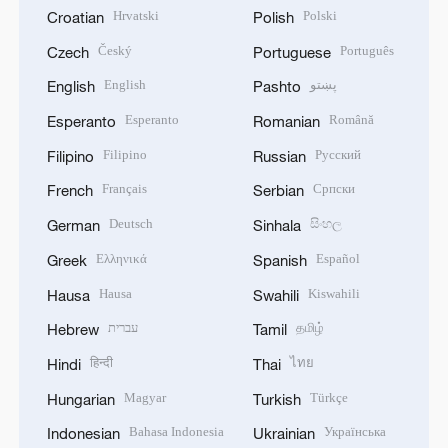
Hrvatski
Polski
Croatian
Polish
Český
Português
Czech
Portuguese
English
پښتو
English
Pashto
Esperanto
Română
Esperanto
Romanian
Filipino
Русский
Filipino
Russian
Français
Српски
French
Serbian
Deutsch
සිංහල
German
Sinhala
Ελληνικά
Español
Greek
Spanish
Hausa
Kiswahili
Hausa
Swahili
עברית
தமிழ்
Hebrew
Tamil
हिन्दी
ไทย
Hindi
Thai
Magyar
Türkçe
Hungarian
Turkish
Bahasa Indonesia
Українська
Indonesian
Ukrainian