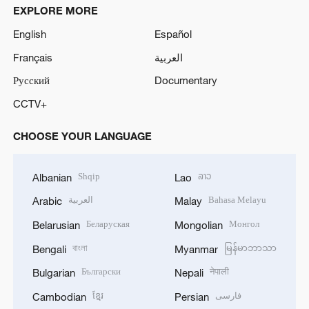
EXPLORE MORE
English
Español
Français
العربية
Русский
Documentary
CCTV+
CHOOSE YOUR LANGUAGE
Shqip
ລາວ
Albanian
Lao
العربية
Bahasa Melayu
Arabic
Malay
Беларуская
Монгол
Belarusian
Mongolian
বাংলা
မြန်မာဘာသာ
Bengali
Myanmar
Български
नेपाली
Bulgarian
Nepali
ខ្មែរ
فارسی
Cambodian
Persian