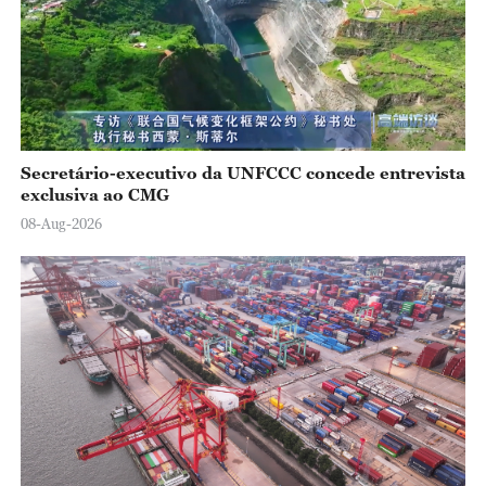
o
Secretário-executivo da UNFCCC concede entrevista
exclusiva ao CMG
08-Aug-2026