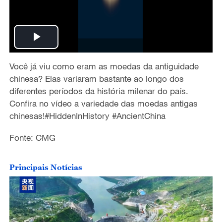
P
Voc
ê
j
á
viu
como eram
as moedas da antiguidade
l
chinesa
?
Elas
variaram bastante ao longo dos
a
diferentes per
í
odos da hist
ó
ria milenar do pa
í
s.
Confira no v
í
deo
a variedade das moedas
antigas
y
chinesas
!
#HiddenInHistory #AncientChina
V
Fonte: CMG
i
Principais Notícias
d
e