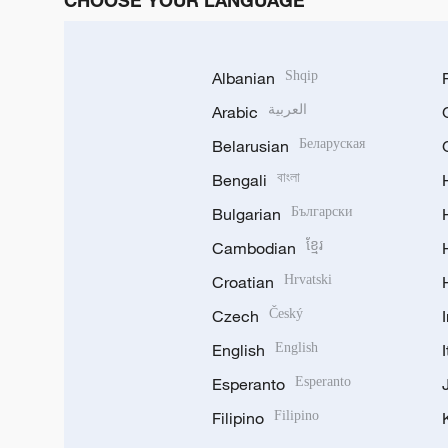
CHOOSE YOUR LANGUAGE
Albanian
Shqip
Arabic
العربية
Belarusian
Беларуская
Bengali
বাংলা
Bulgarian
Български
Cambodian
ខ្មែរ
Croatian
Hrvatski
Czech
Český
English
English
Esperanto
Esperanto
Filipino
Filipino