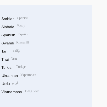
Serbian
Српски
Sinhala
සිංහල
Spanish
Español
Swahili
Kiswahili
Tamil
தமிழ்
Thai
ไทย
Turkish
Türkçe
Ukrainian
Українська
Urdu
اردو
Vietnamese
Tiếng Việt