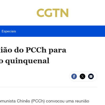
Especiais
nião do PCCh para
no quinquenal
 Comunista Chinês (PCCh) convocou uma reunião