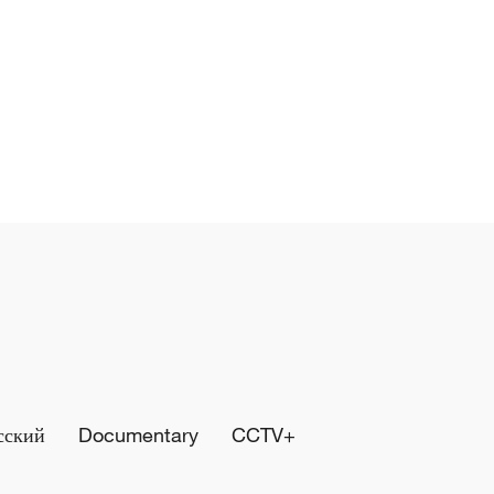
сский
Documentary
CCTV+