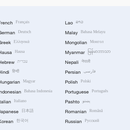
French
Français
Lao
ລາວ
German
Deutsch
Malay
Bahasa Melayu
Greek
Ελληνικά
Mongolian
Монгол
Hausa
Hausa
Myanmar
မြန်မာဘာသာ
Hebrew
עברית
Nepali
नेपाली
Hindi
हिन्दी
Persian
فارسی
Hungarian
Magyar
Polish
Polski
Indonesian
Bahasa Indonesia
Portuguese
Português
Italian
Italiano
Pashto
پښتو
Japanese
日本語
Romanian
Română
Korean
한국어
Russian
Русский