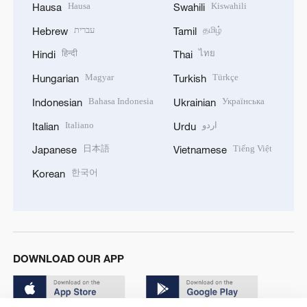
Hausa
Kiswahili
Hausa
Swahili
עברית
தமிழ்
Hebrew
Tamil
हिन्दी
ไทย
Hindi
Thai
Magyar
Türkçe
Hungarian
Turkish
Bahasa Indonesia
Українська
Indonesian
Ukrainian
Italiano
اردو
Italian
Urdu
日本語
Tiếng Việt
Japanese
Vietnamese
한국어
Korean
DOWNLOAD OUR APP