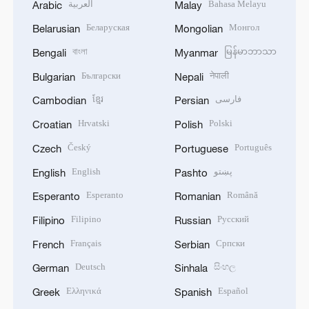
العربية
Bahasa Melayu
Arabic
Malay
Беларуская
Монгол
Belarusian
Mongolian
বাংলা
မြန်မာဘာသာ
Bengali
Myanmar
Български
नेपाली
Bulgarian
Nepali
ខ្មែរ
فارسی
Cambodian
Persian
Hrvatski
Polski
Croatian
Polish
Český
Português
Czech
Portuguese
English
پښتو
English
Pashto
Esperanto
Română
Esperanto
Romanian
Filipino
Русский
Filipino
Russian
Français
Српски
French
Serbian
Deutsch
සිංහල
German
Sinhala
Ελληνικά
Español
Greek
Spanish