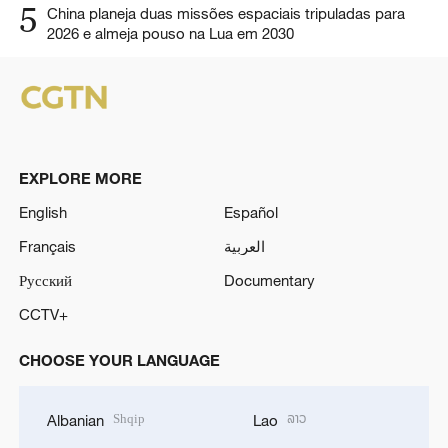
5
China planeja duas missões espaciais tripuladas para
2026 e almeja pouso na Lua em 2030
EXPLORE MORE
English
Español
Français
العربية
Русский
Documentary
CCTV+
CHOOSE YOUR LANGUAGE
Shqip
ລາວ
Albanian
Lao