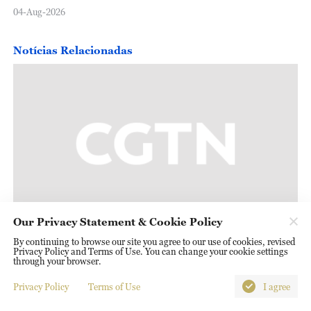
04-Aug-2026
Notícias Relacionadas
Our Privacy Statement & Cookie Policy
Projeto de estradas municipais construído pela
By continuing to browse our site you agree to our use of cookies, revised
China melhora a mobilidade urbana em
Privacy Policy and Terms of Use. You can change your cookie settings
through your browser.
Moçambique
Privacy Policy
Terms of Use
I agree
Ministro das Relações Exteriores da Noruega fará visita de