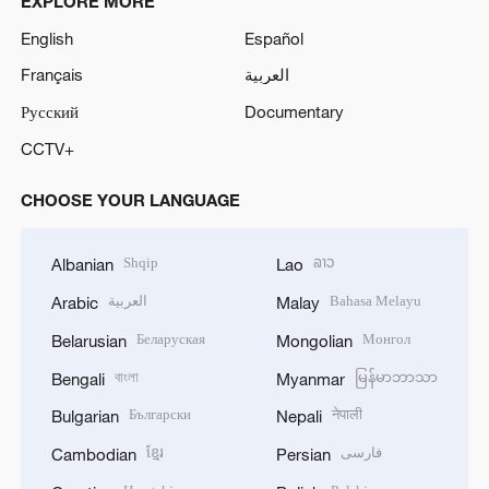
EXPLORE MORE
English
Español
Français
العربية
Русский
Documentary
CCTV+
CHOOSE YOUR LANGUAGE
Shqip
ລາວ
Albanian
Lao
العربية
Bahasa Melayu
Arabic
Malay
Беларуская
Монгол
Belarusian
Mongolian
বাংলা
မြန်မာဘာသာ
Bengali
Myanmar
Български
नेपाली
Bulgarian
Nepali
ខ្មែរ
فارسی
Cambodian
Persian