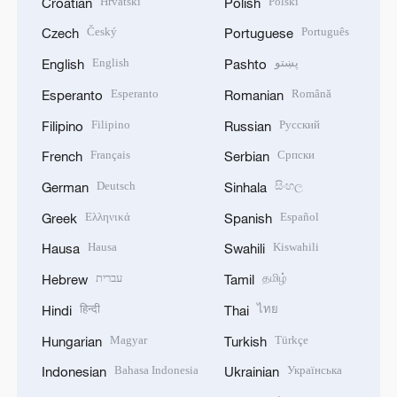
Hrvatski
Polski
Croatian
Polish
Český
Português
Czech
Portuguese
English
پښتو
English
Pashto
Esperanto
Română
Esperanto
Romanian
Filipino
Русский
Filipino
Russian
Français
Српски
French
Serbian
Deutsch
සිංහල
German
Sinhala
Ελληνικά
Español
Greek
Spanish
Hausa
Kiswahili
Hausa
Swahili
עברית
தமிழ்
Hebrew
Tamil
हिन्दी
ไทย
Hindi
Thai
Magyar
Türkçe
Hungarian
Turkish
Bahasa Indonesia
Українська
Indonesian
Ukrainian