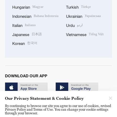
Magyar
Türkçe
Hungarian
Turkish
Bahasa Indonesia
Українська
Indonesian
Ukrainian
Italiano
اردو
Italian
Urdu
日本語
Tiếng Việt
Japanese
Vietnamese
한국어
Korean
DOWNLOAD OUR APP
Our Privacy Statement & Cookie Policy
By continuing to browse our site you agree to our use of cookies, revised
Privacy Policy and Terms of Use. You can change your cookie settings
through your browser.
© China Radio International.CRI. All Rights Reserved. 16A