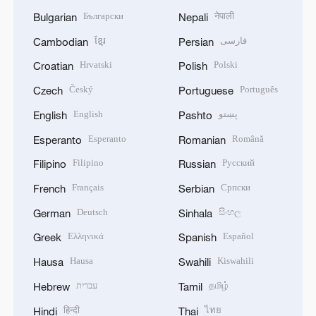
Български
नेपाली
Bulgarian
Nepali
ខ្មែរ
فارسی
Cambodian
Persian
Hrvatski
Polski
Croatian
Polish
Český
Português
Czech
Portuguese
English
پښتو
English
Pashto
Esperanto
Română
Esperanto
Romanian
Filipino
Русский
Filipino
Russian
Français
Српски
French
Serbian
Deutsch
සිංහල
German
Sinhala
Ελληνικά
Español
Greek
Spanish
Hausa
Kiswahili
Hausa
Swahili
עברית
தமிழ்
Hebrew
Tamil
हिन्दी
ไทย
Hindi
Thai