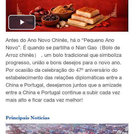
P
Antes do Ano Novo Chinês, há o
“
Pequeno Ano
l
Novo
”
. É quando se partilha o
Nian Gao
（
Bolo de
a
Arroz chinês
），
um bolo tradicional que simboliza
progresso, união e bons desejos para o novo ano.
y
Por ocasião da celebração do 47º aniversário do
estabelecimento das relações diplomáticas entre a
V
China e Portugal, desejamos juntos que a amizade
entre a China e Portugal continue a subir cada vez
i
mais alto e ficar cada vez melhor!
d
Principais Notícias
e