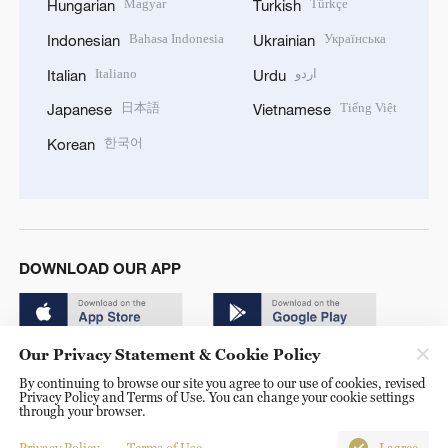
Magyar
Türkçe
Hungarian
Turkish
Bahasa Indonesia
Українська
Indonesian
Ukrainian
Italiano
اردو
Italian
Urdu
日本語
Tiếng Việt
Japanese
Vietnamese
한국어
Korean
DOWNLOAD OUR APP
Our Privacy Statement & Cookie Policy
By continuing to browse our site you agree to our use of cookies, revised
Privacy Policy and Terms of Use. You can change your cookie settings
through your browser.
© China Radio International.CRI. All Rights Reserved. 16A
Shijingshan Road, Beijing, China. 100040
Privacy Policy
Terms of Use
I agree