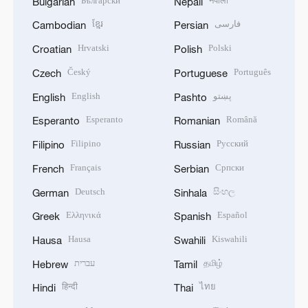
Български
नेपाली
Bulgarian
Nepali
ខ្មែរ
فارسی
Cambodian
Persian
Hrvatski
Polski
Croatian
Polish
Český
Português
Czech
Portuguese
English
پښتو
English
Pashto
Esperanto
Română
Esperanto
Romanian
Filipino
Русский
Filipino
Russian
Français
Српски
French
Serbian
Deutsch
සිංහල
German
Sinhala
Ελληνικά
Español
Greek
Spanish
Hausa
Kiswahili
Hausa
Swahili
עברית
தமிழ்
Hebrew
Tamil
हिन्दी
ไทย
Hindi
Thai