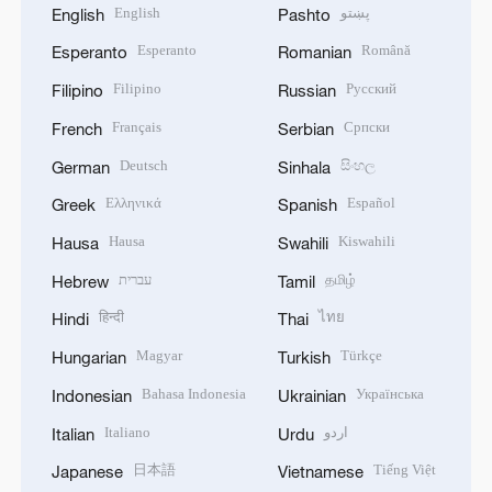
English
پښتو
English
Pashto
Esperanto
Română
Esperanto
Romanian
Filipino
Русский
Filipino
Russian
Français
Српски
French
Serbian
Deutsch
සිංහල
German
Sinhala
Ελληνικά
Español
Greek
Spanish
Hausa
Kiswahili
Hausa
Swahili
עברית
தமிழ்
Hebrew
Tamil
हिन्दी
ไทย
Hindi
Thai
Magyar
Türkçe
Hungarian
Turkish
Bahasa Indonesia
Українська
Indonesian
Ukrainian
Italiano
اردو
Italian
Urdu
日本語
Tiếng Việt
Japanese
Vietnamese