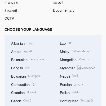
Français
العربية
Русский
Documentary
CCTV+
CHOOSE YOUR LANGUAGE
Shqip
ລາວ
Albanian
Lao
العربية
Bahasa Melayu
Arabic
Malay
Беларуская
Монгол
Belarusian
Mongolian
বাংলা
မြန်မာဘာသာ
Bengali
Myanmar
Български
नेपाली
Bulgarian
Nepali
ខ្មែរ
فارسی
Cambodian
Persian
Hrvatski
Polski
Croatian
Polish
Český
Português
Czech
Portuguese