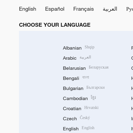
English
Español
Français
العربية
Ру
CHOOSE YOUR LANGUAGE
Albanian
Shqip
Arabic
العربية
Belarusian
Беларуская
Bengali
বাংলা
Bulgarian
Български
Cambodian
ខ្មែរ
Croatian
Hrvatski
Czech
Český
English
English