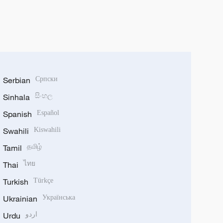
Serbian
Српски
Sinhala
සිංහල
Spanish
Español
Swahili
Kiswahili
Tamil
தமிழ்
Thai
ไทย
Turkish
Türkçe
Ukrainian
Українська
Urdu
اردو