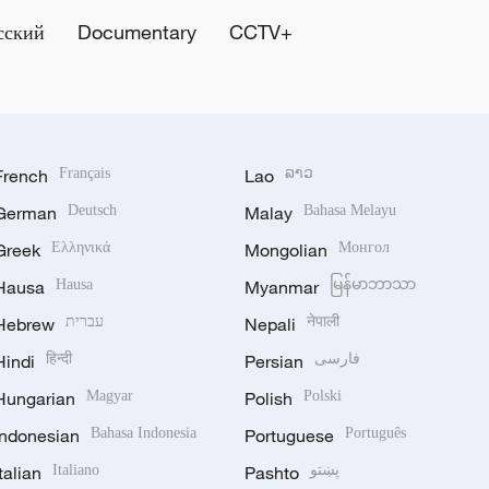
сский
Documentary
CCTV+
French
Français
Lao
ລາວ
German
Deutsch
Malay
Bahasa Melayu
Greek
Ελληνικά
Mongolian
Монгол
Hausa
Hausa
Myanmar
မြန်မာဘာသာ
Hebrew
עברית
Nepali
नेपाली
Hindi
हिन्दी
Persian
فارسی
Hungarian
Magyar
Polish
Polski
Indonesian
Bahasa Indonesia
Portuguese
Português
Italian
Italiano
Pashto
پښتو