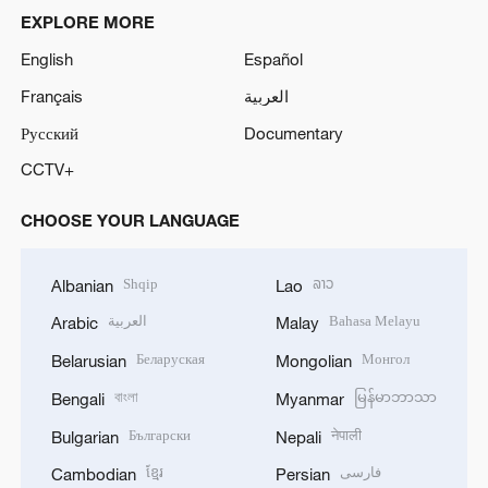
EXPLORE MORE
English
Español
Français
العربية
Русский
Documentary
CCTV+
CHOOSE YOUR LANGUAGE
Shqip
ລາວ
Albanian
Lao
العربية
Bahasa Melayu
Arabic
Malay
Беларуская
Монгол
Belarusian
Mongolian
বাংলা
မြန်မာဘာသာ
Bengali
Myanmar
Български
नेपाली
Bulgarian
Nepali
ខ្មែរ
فارسی
Cambodian
Persian