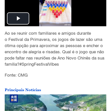
P
Ao
se
reunir
com familiares
e
amigos
durante
l
o
Festival da Primavera,
os jogos de lazer s
ã
o uma
a
ó
tima
op
çã
o
para
aproxima
r as pessoas e encher o
encontro de
alegria
e risadas.
Qual
é
o
jogo
que n
ã
o
y
pode faltar nas reuni
õ
es de
Ano Novo Chin
ê
s
da sua
fam
í
lia
?
#SpringFestivalVibes
V
Fonte: CMG
i
d
Principais Notícias
e