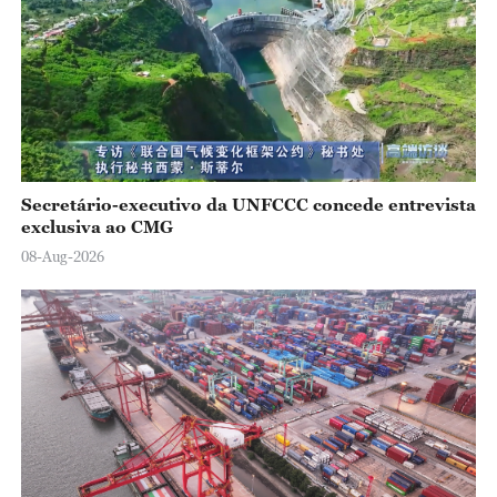
o
Secretário-executivo da UNFCCC concede entrevista
exclusiva ao CMG
08-Aug-2026