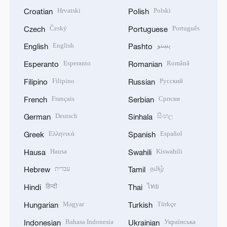
Hrvatski
Polski
Croatian
Polish
Český
Português
Czech
Portuguese
English
پښتو
English
Pashto
Esperanto
Română
Esperanto
Romanian
Filipino
Русский
Filipino
Russian
Français
Српски
French
Serbian
Deutsch
සිංහල
German
Sinhala
Ελληνικά
Español
Greek
Spanish
Hausa
Kiswahili
Hausa
Swahili
עברית
தமிழ்
Hebrew
Tamil
हिन्दी
ไทย
Hindi
Thai
Magyar
Türkçe
Hungarian
Turkish
Bahasa Indonesia
Українська
Indonesian
Ukrainian