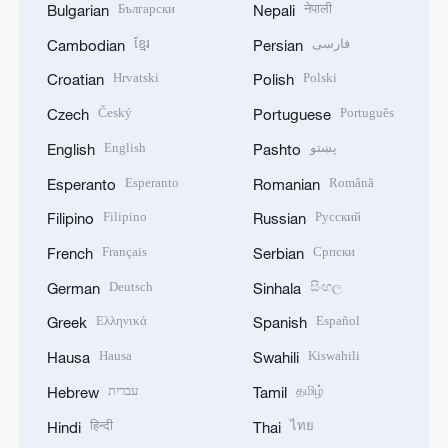
Български
नेपाली
Bulgarian
Nepali
ខ្មែរ
فارسی
Cambodian
Persian
Hrvatski
Polski
Croatian
Polish
Český
Português
Czech
Portuguese
English
پښتو
English
Pashto
Esperanto
Română
Esperanto
Romanian
Filipino
Русский
Filipino
Russian
Français
Српски
French
Serbian
Deutsch
සිංහල
German
Sinhala
Ελληνικά
Español
Greek
Spanish
Hausa
Kiswahili
Hausa
Swahili
עברית
தமிழ்
Hebrew
Tamil
हिन्दी
ไทย
Hindi
Thai