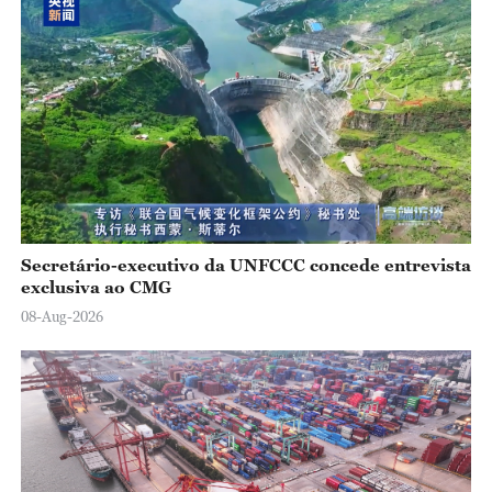
y
V
i
d
e
o
Secretário-executivo da UNFCCC concede entrevista
exclusiva ao CMG
08-Aug-2026