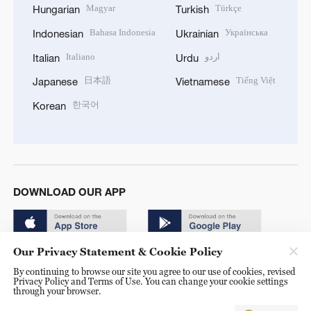
Magyar
Türkçe
Hungarian
Turkish
Bahasa Indonesia
Українська
Indonesian
Ukrainian
Italiano
اردو
Italian
Urdu
日本語
Tiếng Việt
Japanese
Vietnamese
한국어
Korean
DOWNLOAD OUR APP
Our Privacy Statement & Cookie Policy
By continuing to browse our site you agree to our use of cookies, revised
Privacy Policy and Terms of Use. You can change your cookie settings
through your browser.
© China Radio International.CRI. All Rights Reserved. 16A
Shijingshan Road, Beijing, China. 100040