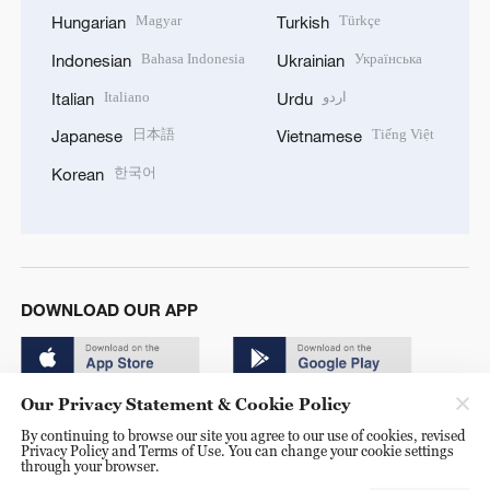
Magyar
Türkçe
Hungarian
Turkish
Bahasa Indonesia
Українська
Indonesian
Ukrainian
Italiano
اردو
Italian
Urdu
日本語
Tiếng Việt
Japanese
Vietnamese
한국어
Korean
DOWNLOAD OUR APP
Our Privacy Statement & Cookie Policy
By continuing to browse our site you agree to our use of cookies, revised
Privacy Policy and Terms of Use. You can change your cookie settings
through your browser.
© China Radio International.CRI. All Rights Reserved. 16A