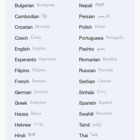
Български
नेपाली
Bulgarian
Nepali
ខ្មែរ
فارسی
Cambodian
Persian
Hrvatski
Polski
Croatian
Polish
Český
Português
Czech
Portuguese
English
پښتو
English
Pashto
Esperanto
Română
Esperanto
Romanian
Filipino
Русский
Filipino
Russian
Français
Српски
French
Serbian
Deutsch
සිංහල
German
Sinhala
Ελληνικά
Español
Greek
Spanish
Hausa
Kiswahili
Hausa
Swahili
עברית
தமிழ்
Hebrew
Tamil
हिन्दी
ไทย
Hindi
Thai