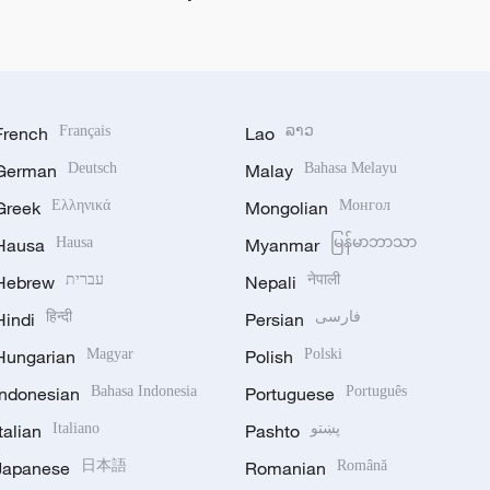
French
Français
Lao
ລາວ
German
Deutsch
Malay
Bahasa Melayu
Greek
Ελληνικά
Mongolian
Монгол
Hausa
Hausa
Myanmar
မြန်မာဘာသာ
Hebrew
עברית
Nepali
नेपाली
Hindi
हिन्दी
Persian
فارسی
Hungarian
Magyar
Polish
Polski
Indonesian
Bahasa Indonesia
Portuguese
Português
Italian
Italiano
Pashto
پښتو
Japanese
日本語
Romanian
Română