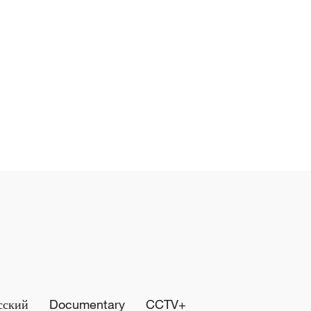
сский
Documentary
CCTV+