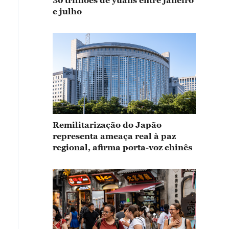
30 trilhões de yuans entre janeiro
e julho
Remilitarização do Japão
representa ameaça real à paz
regional, afirma porta-voz chinês