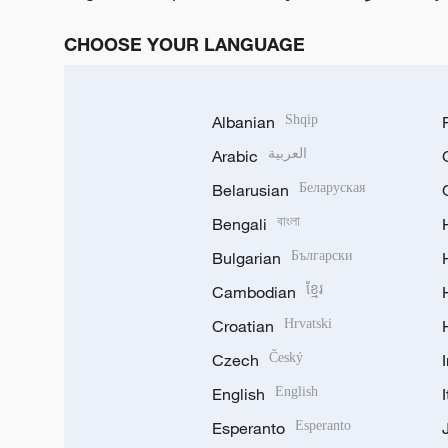
CHOOSE YOUR LANGUAGE
Albanian
Shqip
Arabic
العربية
Belarusian
Беларуская
Bengali
বাংলা
Bulgarian
Български
Cambodian
ខ្មែរ
Croatian
Hrvatski
Czech
Český
English
English
Esperanto
Esperanto