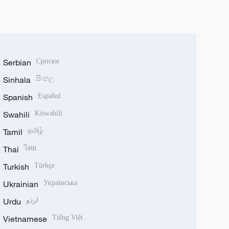
Serbian
Српски
Sinhala
සිංහල
Spanish
Español
Swahili
Kiswahili
Tamil
தமிழ்
Thai
ไทย
Turkish
Türkçe
Ukrainian
Українська
Urdu
اردو
Vietnamese
Tiếng Việt