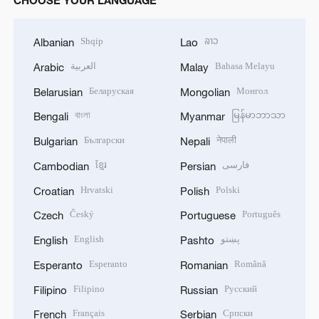
Shqip
ລາວ
Albanian
Lao
العربية
Bahasa Melayu
Arabic
Malay
Беларуская
Монгол
Belarusian
Mongolian
বাংলা
မြန်မာဘာသာ
Bengali
Myanmar
Български
नेपाली
Bulgarian
Nepali
ខ្មែរ
فارسی
Cambodian
Persian
Hrvatski
Polski
Croatian
Polish
Český
Português
Czech
Portuguese
English
پښتو
English
Pashto
Esperanto
Română
Esperanto
Romanian
Filipino
Русский
Filipino
Russian
Français
Српски
French
Serbian