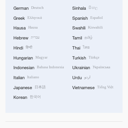
Deutsch
සිංහල
German
Sinhala
Ελληνικά
Español
Greek
Spanish
Hausa
Kiswahili
Hausa
Swahili
עברית
தமிழ்
Hebrew
Tamil
हिन्दी
ไทย
Hindi
Thai
Magyar
Türkçe
Hungarian
Turkish
Bahasa Indonesia
Українська
Indonesian
Ukrainian
Italiano
اردو
Italian
Urdu
日本語
Tiếng Việt
Japanese
Vietnamese
한국어
Korean