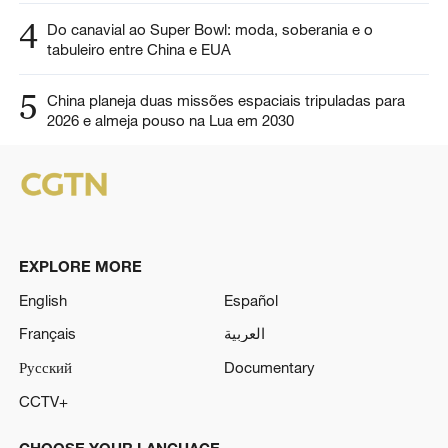
4
Do canavial ao Super Bowl: moda, soberania e o
tabuleiro entre China e EUA
5
China planeja duas missões espaciais tripuladas para
2026 e almeja pouso na Lua em 2030
EXPLORE MORE
English
Español
Français
العربية
Русский
Documentary
CCTV+
CHOOSE YOUR LANGUAGE