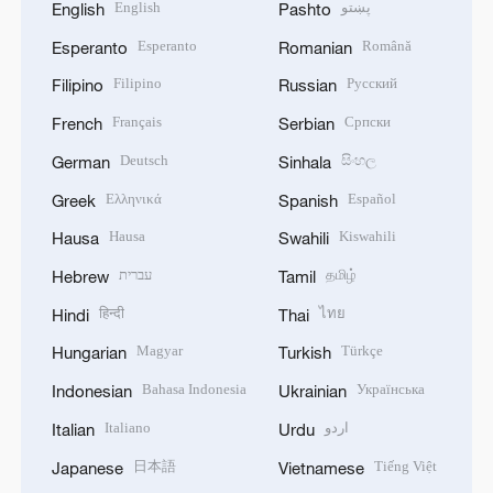
English
پښتو
English
Pashto
Esperanto
Română
Esperanto
Romanian
Filipino
Русский
Filipino
Russian
Français
Српски
French
Serbian
Deutsch
සිංහල
German
Sinhala
Ελληνικά
Español
Greek
Spanish
Hausa
Kiswahili
Hausa
Swahili
עברית
தமிழ்
Hebrew
Tamil
हिन्दी
ไทย
Hindi
Thai
Magyar
Türkçe
Hungarian
Turkish
Bahasa Indonesia
Українська
Indonesian
Ukrainian
Italiano
اردو
Italian
Urdu
日本語
Tiếng Việt
Japanese
Vietnamese