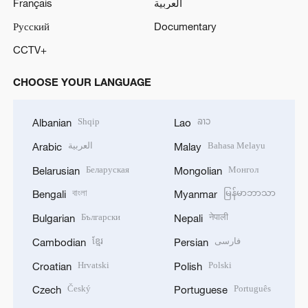
Français
العربية
Русский
Documentary
CCTV+
CHOOSE YOUR LANGUAGE
Shqip
ລາວ
Albanian
Lao
العربية
Bahasa Melayu
Arabic
Malay
Беларуская
Монгол
Belarusian
Mongolian
বাংলা
မြန်မာဘာသာ
Bengali
Myanmar
Български
नेपाली
Bulgarian
Nepali
ខ្មែរ
فارسی
Cambodian
Persian
Hrvatski
Polski
Croatian
Polish
Český
Português
Czech
Portuguese