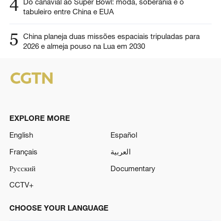
4
Do canavial ao Super Bowl: moda, soberania e o
tabuleiro entre China e EUA
5
China planeja duas missões espaciais tripuladas para
2026 e almeja pouso na Lua em 2030
EXPLORE MORE
English
Español
Français
العربية
Русский
Documentary
CCTV+
CHOOSE YOUR LANGUAGE