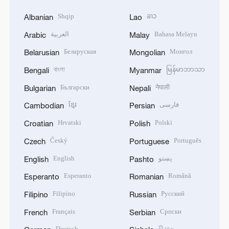
Shqip
ລາວ
Albanian
Lao
العربية
Bahasa Melayu
Arabic
Malay
Беларуская
Монгол
Belarusian
Mongolian
বাংলা
မြန်မာဘာသာ
Bengali
Myanmar
Български
नेपाली
Bulgarian
Nepali
ខ្មែរ
فارسی
Cambodian
Persian
Hrvatski
Polski
Croatian
Polish
Český
Português
Czech
Portuguese
English
پښتو
English
Pashto
Esperanto
Română
Esperanto
Romanian
Filipino
Русский
Filipino
Russian
Français
Српски
French
Serbian
Deutsch
සිංහල