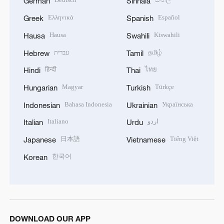
German
Sinhala
Ελληνικά
Español
Greek
Spanish
Hausa
Kiswahili
Hausa
Swahili
עברית
தமிழ்
Hebrew
Tamil
हिन्दी
ไทย
Hindi
Thai
Magyar
Türkçe
Hungarian
Turkish
Bahasa Indonesia
Українська
Indonesian
Ukrainian
Italiano
اردو
Italian
Urdu
日本語
Tiếng Việt
Japanese
Vietnamese
한국어
Korean
DOWNLOAD OUR APP