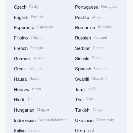
Český
Português
Czech
Portuguese
English
پښتو
English
Pashto
Esperanto
Română
Esperanto
Romanian
Filipino
Русский
Filipino
Russian
Français
Српски
French
Serbian
Deutsch
සිංහල
German
Sinhala
Ελληνικά
Español
Greek
Spanish
Hausa
Kiswahili
Hausa
Swahili
עברית
தமிழ்
Hebrew
Tamil
हिन्दी
ไทย
Hindi
Thai
Magyar
Türkçe
Hungarian
Turkish
Bahasa Indonesia
Українська
Indonesian
Ukrainian
Italiano
اردو
Italian
Urdu