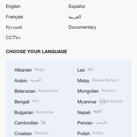
English
Español
Français
العربية
Русский
Documentary
CCTV+
CHOOSE YOUR LANGUAGE
Shqip
ລາວ
Albanian
Lao
العربية
Bahasa Melayu
Arabic
Malay
Беларуская
Монгол
Belarusian
Mongolian
বাংলা
မြန်မာဘာသာ
Bengali
Myanmar
Български
नेपाली
Bulgarian
Nepali
ខ្មែរ
فارسی
Cambodian
Persian
Hrvatski
Polski
Croatian
Polish