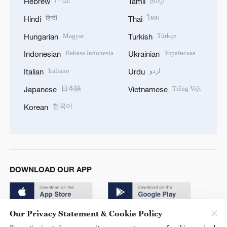
עברית
தமிழ்
Hebrew
Tamil
हिन्दी
ไทย
Hindi
Thai
Magyar
Türkçe
Hungarian
Turkish
Bahasa Indonesia
Українська
Indonesian
Ukrainian
Italiano
اردو
Italian
Urdu
日本語
Tiếng Việt
Japanese
Vietnamese
한국어
Korean
DOWNLOAD OUR APP
Our Privacy Statement & Cookie Policy