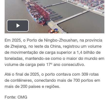
P
Em 2025, o Porto de Ningbo-Zhoushan, na província
l
de Zhejiang, no leste da China, registrou um volume
a
de movimentação de carga superior a 1,4 bilhão de
toneladas, mantendo-se como o maior do mundo em
y
volume de carga pelo 17º ano consecutivo.
V
Até o final de 2025, o porto contava com 309 rotas
de contêineres, conectando mais de 700 portos em
i
mais de 200 países e regiões.
d
Fonte: CMG
e