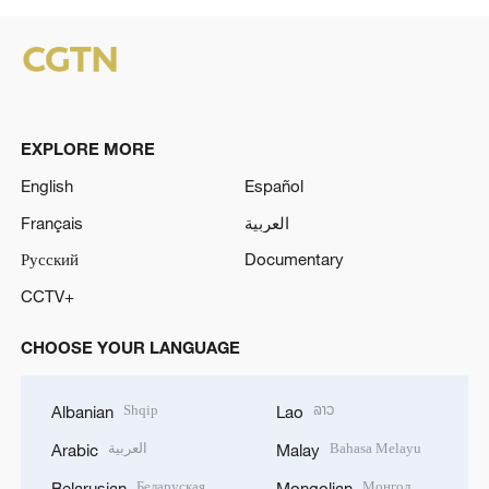
EXPLORE MORE
English
Español
Français
العربية
Русский
Documentary
CCTV+
CHOOSE YOUR LANGUAGE
Shqip
ລາວ
Albanian
Lao
العربية
Bahasa Melayu
Arabic
Malay
Беларуская
Монгол
Belarusian
Mongolian