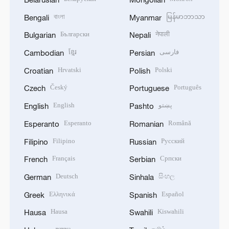
বাংলা
မြန်မာဘာသာ
Bengali
Myanmar
Български
नेपाली
Bulgarian
Nepali
ខ្មែរ
فارسی
Cambodian
Persian
Hrvatski
Polski
Croatian
Polish
Český
Português
Czech
Portuguese
English
پښتو
English
Pashto
Esperanto
Română
Esperanto
Romanian
Filipino
Русский
Filipino
Russian
Français
Српски
French
Serbian
Deutsch
සිංහල
German
Sinhala
Ελληνικά
Español
Greek
Spanish
Hausa
Kiswahili
Hausa
Swahili