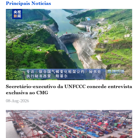
Principais Notícias
o
Secretário-executivo da UNFCCC concede entrevista
exclusiva ao CMG
08-Aug-2026