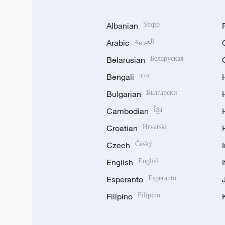
Albanian
Shqip
Arabic
العربية
Belarusian
Беларуская
Bengali
বাংলা
Bulgarian
Български
Cambodian
ខ្មែរ
Croatian
Hrvatski
Czech
Český
English
English
Esperanto
Esperanto
Filipino
Filipino