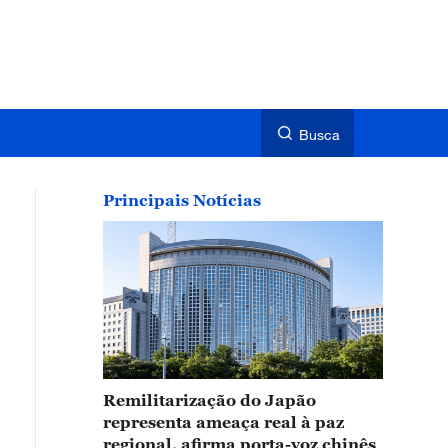
Busca
Principais Notícias
Remilitarização do Japão
representa ameaça real à paz
regional, afirma porta-voz chinês