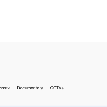
сский
Documentary
CCTV+