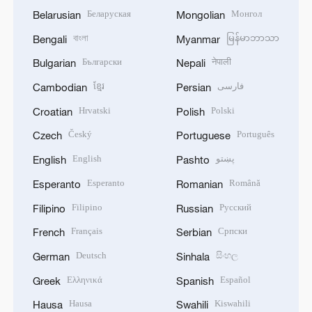
Беларуская
Монгол
Belarusian
Mongolian
বাংলা
မြန်မာဘာသာ
Bengali
Myanmar
Български
नेपाली
Bulgarian
Nepali
ខ្មែរ
فارسی
Cambodian
Persian
Hrvatski
Polski
Croatian
Polish
Český
Português
Czech
Portuguese
English
پښتو
English
Pashto
Esperanto
Română
Esperanto
Romanian
Filipino
Русский
Filipino
Russian
Français
Српски
French
Serbian
Deutsch
සිංහල
German
Sinhala
Ελληνικά
Español
Greek
Spanish
Hausa
Kiswahili
Hausa
Swahili