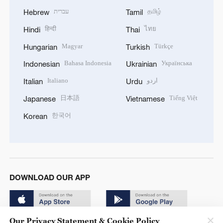
עברית
தமிழ்
Hebrew
Tamil
हिन्दी
ไทย
Hindi
Thai
Magyar
Türkçe
Hungarian
Turkish
Bahasa Indonesia
Українська
Indonesian
Ukrainian
Italiano
اردو
Italian
Urdu
日本語
Tiếng Việt
Japanese
Vietnamese
한국어
Korean
DOWNLOAD OUR APP
Our Privacy Statement & Cookie Policy