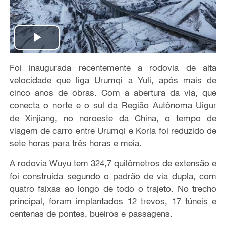
P
Foi inaugurada recentemente a rodovia de alta
l
velocidade que liga Urumqi a Yuli, após mais de
a
cinco anos de obras. Com a abertura da via, que
conecta o norte e o sul da Região Autônoma Uigur
y
de Xinjiang, no noroeste da China, o tempo de
viagem de carro entre Urumqi e Korla foi reduzido de
V
sete horas para três horas e meia.
i
A rodovia Wuyu tem 324,7 quilômetros de extensão e
foi construída segundo o padrão de via dupla, com
d
quatro faixas ao longo de todo o trajeto. No trecho
principal, foram implantados 12 trevos, 17 túneis e
e
centenas de pontes, bueiros e passagens.