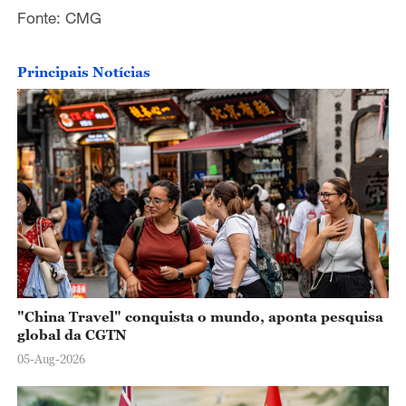
o
Fonte: CMG
Principais Notícias
"China Travel" conquista o mundo, aponta pesquisa
global da CGTN
05-Aug-2026